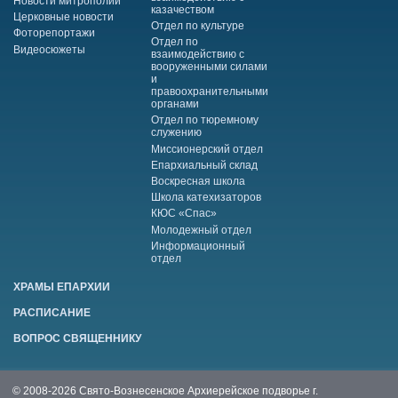
Новости митрополии
казачеством
Церковные новости
Отдел по культуре
Фоторепортажи
Отдел по
Видеосюжеты
взаимодействию с
вооруженными силами
и
правоохранительными
органами
Отдел по тюремному
служению
Миссионерский отдел
Епархиальный склад
Воскресная школа
Школа катехизаторов
КЮС «Спас»
Молодежный отдел
Информационный
отдел
ХРАМЫ ЕПАРХИИ
РАСПИСАНИЕ
ВОПРОС СВЯЩЕННИКУ
© 2008-2026 Свято-Вознесенское Архиерейское подворье г.