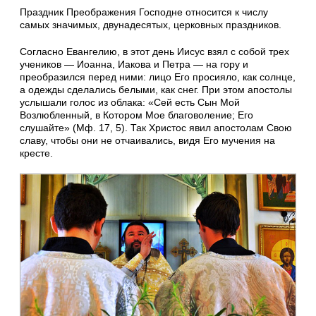
Праздник Преображения Господне относится к числу
самых значимых, двунадесятых, церковных праздников.
Согласно Евангелию, в этот день Иисус взял с собой трех
учеников — Иоанна, Иакова и Петра — на гору и
преобразился перед ними: лицо Его просияло, как солнце,
а одежды сделались белыми, как снег. При этом апостолы
услышали голос из облака: «Сей есть Сын Мой
Возлюбленный, в Котором Мое благоволение; Его
слушайте» (Мф. 17, 5). Так Христос явил апостолам Свою
славу, чтобы они не отчаивались, видя Его мучения на
кресте.