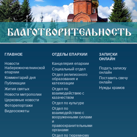
ГЛАВНОЕ
ОТДЕЛЫ ЕПАРХИИ
ЗАПИСКИ
ОНЛАЙН
Новости
Канцелярия епархии
Набережночелнинской
Подать записку
Социальный отдел
епархии
онлайн
Отдел религиозного
Комментарий дня
Поставить свечу
образования и
онлайн
Публикации
катехизации
Нужды храмов
Жития святых
Отдел по
взаимодействию с
Новости митрополии
казачеством
Церковные новости
Отдел по культуре
Фоторепортажи
Отдел по
Видеосюжеты
взаимодействию с
вооруженными силами
и
правоохранительными
органами
Отдел по тюремному