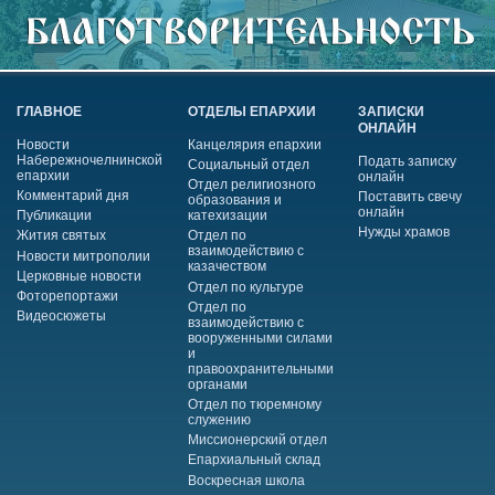
ГЛАВНОЕ
ОТДЕЛЫ ЕПАРХИИ
ЗАПИСКИ
ОНЛАЙН
Новости
Канцелярия епархии
Набережночелнинской
Подать записку
Социальный отдел
епархии
онлайн
Отдел религиозного
Комментарий дня
Поставить свечу
образования и
онлайн
Публикации
катехизации
Нужды храмов
Жития святых
Отдел по
взаимодействию с
Новости митрополии
казачеством
Церковные новости
Отдел по культуре
Фоторепортажи
Отдел по
Видеосюжеты
взаимодействию с
вооруженными силами
и
правоохранительными
органами
Отдел по тюремному
служению
Миссионерский отдел
Епархиальный склад
Воскресная школа