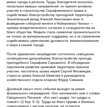
жизни города и региона. Труды благодетеля коснулись
нескольких важных направлений, он принял активное
участие в строительстве Серафимовского храма и
содействовал благоустройству приходской территории.
Значительный вклад Алексей Николаевич внес в
возведение соборной мечети в Набережных Челнах —
пример межрелигиозного согласия и сотрудничества во
благо общества. Медаль стала символом признательности
не только за материальную поддержку, но и за стремление
содействовать укреплению духовности, взаимопонимания
и мира в нашем городе.
После церемонии награждения состоялось совещание,
посвящённое дальнейшему благоустройству прихода
преподобного Серафима Саровского. В обсуждении
перспектив развития храмовой территории приняли
участие, настоятель храма иерей Сергий Иноземцев,
староста храма Алексей Шевелев и руководитель
хозяйственного отдела епархии Фёдор Симаков.
Духовный смысл этого события выходит за рамки
формального награждения. Оно напоминает нам о словах
Священного Писания: «Кто сеет щедро, тот щедро и
пожнёт» (2 Кор. 9, 6). Труды во благо Церкви и ближних,
совершаемые с чистым сердцем, не остаются