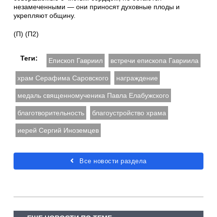
незамеченными — они приносят духовные плоды и
укрепляют общину.
(П) (П2)
Теги:
Епископ Гавриил
встречи епископа Гавриила
храм Серафима Саровского
награждение
медаль священномученика Павла Елабужского
благотворительность
благоустройство храма
иерей Сергий Иноземцев
Все новости раздела