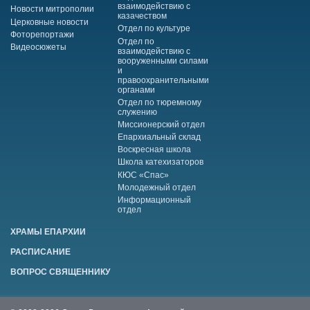
взаимодействию с
Новости митрополии
казачеством
Церковные новости
Отдел по культуре
Фоторепортажи
Отдел по
Видеосюжеты
взаимодействию с
вооруженными силами
и
правоохранительными
органами
Отдел по тюремному
служению
Миссионерский отдел
Епархиальный склад
Воскресная школа
Школа катехизаторов
КЮС «Спас»
Молодежный отдел
Информационный
отдел
ХРАМЫ ЕПАРХИИ
РАСПИСАНИЕ
ВОПРОС СВЯЩЕННИКУ