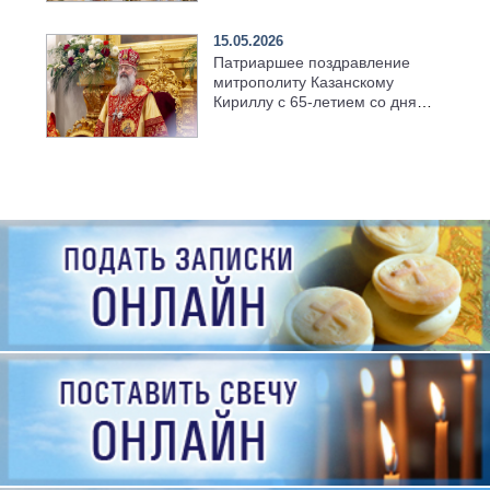
семинарии
15.05.2026
Патриаршее поздравление
митрополиту Казанскому
Кириллу с 65-летием со дня
рождения