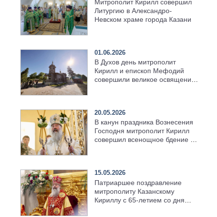
Митрополит Кирилл совершил
Литургию в Александро-
Невском храме города Казани
01.06.2026
В Духов день митрополит
Кирилл и епископ Мефодий
совершили великое освящение
возрождённого Троицкого
храма в селе Верхний Багряж
20.05.2026
В канун праздника Вознесения
Господня митрополит Кирилл
совершил всенощное бдение в
храме Казанской духовной
семинарии
15.05.2026
Патриаршее поздравление
митрополиту Казанскому
Кириллу с 65-летием со дня
рождения