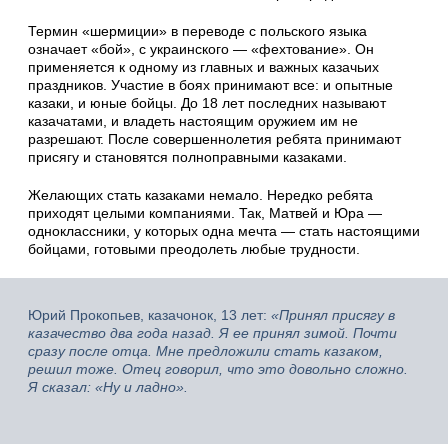
Термин «шермиции» в переводе с польского языка
означает «бой», с украинского — «фехтование». Он
применяется к одному из главных и важных казачьих
праздников. Участие в боях принимают все: и опытные
казаки, и юные бойцы. До 18 лет последних называют
казачатами, и владеть настоящим оружием им не
разрешают. После совершеннолетия ребята принимают
присягу и становятся полноправными казаками.
Желающих стать казаками немало. Нередко ребята
приходят целыми компаниями. Так, Матвей и Юра —
одноклассники, у которых одна мечта — стать настоящими
бойцами, готовыми преодолеть любые трудности.
Юрий Прокопьев, казачонок, 13 лет:
«Принял присягу в
казачество два года назад. Я ее принял зимой. Почти
сразу после отца. Мне предложили стать казаком,
решил тоже. Отец говорил, что это довольно сложно.
Я сказал: «Ну и ладно».