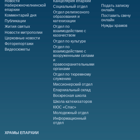
Новости
Канцелярия епархии
Набережночелнинской
Подать записку
Социальный отдел
епархии
онлайн
Отдел религиозного
Комментарий дня
Поставить свечу
образования и
онлайн
Публикации
катехизации
Нужды храмов
Жития святых
Отдел по
взаимодействию с
Новости митрополии
казачеством
Церковные новости
Отдел по культуре
Фоторепортажи
Отдел по
Видеосюжеты
взаимодействию с
вооруженными силами
и
правоохранительными
органами
Отдел по тюремному
служению
Миссионерский отдел
Епархиальный склад
Воскресная школа
Школа катехизаторов
КЮС «Спас»
Молодежный отдел
Информационный
отдел
ХРАМЫ ЕПАРХИИ