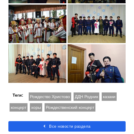
Теги:
Рождество Христово
ДДН Родник
казаки
концерт
хоры
Рождественский концерт
Все новости раздела