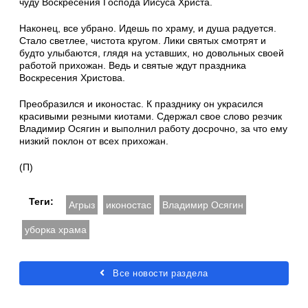
чуду Воскресения Господа Иисуса Христа.
Наконец, все убрано. Идешь по храму, и душа радуется.
Стало светлее, чистота кругом. Лики святых смотрят и
будто улыбаются, глядя на уставших, но довольных своей
работой прихожан. Ведь и святые ждут праздника
Воскресения Христова.
Преобразился и иконостас. К празднику он украсился
красивыми резными киотами. Сдержал свое слово резчик
Владимир Осягин и выполнил работу досрочно, за что ему
низкий поклон от всех прихожан.
(П)
Теги:
Агрыз
иконостас
Владимир Осягин
уборка храма
Все новости раздела