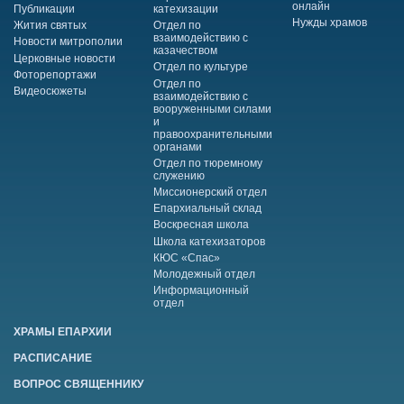
онлайн
Публикации
катехизации
Нужды храмов
Жития святых
Отдел по
взаимодействию с
Новости митрополии
казачеством
Церковные новости
Отдел по культуре
Фоторепортажи
Отдел по
Видеосюжеты
взаимодействию с
вооруженными силами
и
правоохранительными
органами
Отдел по тюремному
служению
Миссионерский отдел
Епархиальный склад
Воскресная школа
Школа катехизаторов
КЮС «Спас»
Молодежный отдел
Информационный
отдел
ХРАМЫ ЕПАРХИИ
РАСПИСАНИЕ
ВОПРОС СВЯЩЕННИКУ