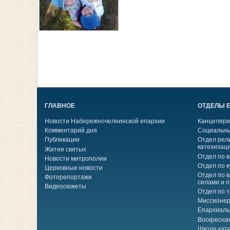
ГЛАВНОЕ
ОТДЕЛЫ 
Новости Набережночелнинской епархии
Канцеляри
Комментарий дня
Социальны
Публикации
Отдел рел
катехизац
Жития святых
Отдел по 
Новости митрополии
Отдел по к
Церковные новости
Отдел по 
Фоторепортажи
силами и 
Видеосюжеты
Отдел по 
Миссионер
Епархиаль
Воскресна
Школа кат