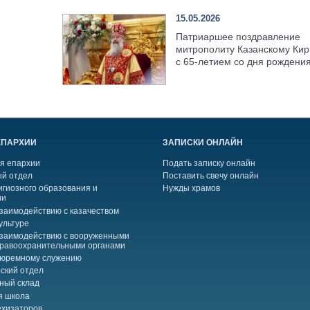
15.05.2026
Патриаршее поздравление
митрополиту Казанскому Кир
с 65-летием со дня рождени
ЕПАРХИИ
ЗАПИСКИ ОНЛАЙН
я епархии
Подать записку онлайн
й отдел
Поставить свечу онлайн
игиозного образования и
Нужды храмов
ии
взаимодействию с казачеством
ультуре
взаимодействию с вооруженными
правоохранительными органами
тюремному служению
ский отдел
ный склад
я школа
ехизаторов