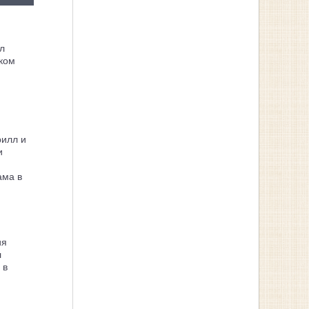
л
ком
рилл и
и
ама в
ия
л
 в