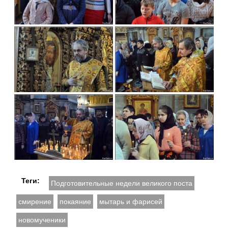
Теги:
Подготовительные недели великого поста
смирение
покаяние
мытарь и фарисей
новомученики