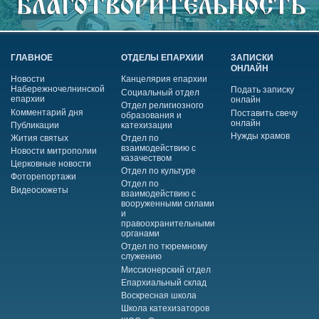
ГЛАВНОЕ
ОТДЕЛЫ ЕПАРХИИ
ЗАПИСКИ
ОНЛАЙН
Новости
Канцелярия епархии
Набережночелнинской
Подать записку
Социальный отдел
епархии
онлайн
Отдел религиозного
Комментарий дня
Поставить свечу
образования и
онлайн
Публикации
катехизации
Нужды храмов
Жития святых
Отдел по
взаимодействию с
Новости митрополии
казачеством
Церковные новости
Отдел по культуре
Фоторепортажи
Отдел по
Видеосюжеты
взаимодействию с
вооруженными силами
и
правоохранительными
органами
Отдел по тюремному
служению
Миссионерский отдел
Епархиальный склад
Воскресная школа
Школа катехизаторов