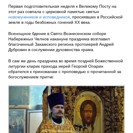
Первая подготовительная неделя к Великому Посту на
этот раз совпала с церковной памятью святых
новомучеников и исповедников
, просиявших в Российской
земле в годы безбожных гонений XX века.
Всенощное бдение в Свято-Вознесенском соборе
Набережных Челнов накануне праздника возглавил
благочинный Закамского региона протоиерей Андрей
Дубровин в сослужении духовенства храма.
В сам же день праздника во время поздней Божественной
литургии клирик прихода иерей Георгий Опарин
обратился к прихожанам с проповедью о прочитанной за
богослужением притче: