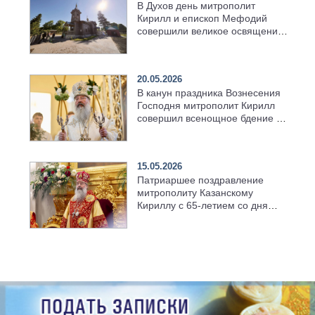
В Духов день митрополит
Кирилл и епископ Мефодий
совершили великое освящение
возрождённого Троицкого
храма в селе Верхний Багряж
20.05.2026
В канун праздника Вознесения
Господня митрополит Кирилл
совершил всенощное бдение в
храме Казанской духовной
семинарии
15.05.2026
Патриаршее поздравление
митрополиту Казанскому
Кириллу с 65-летием со дня
рождения