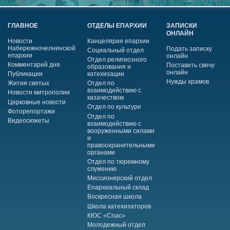
ГЛАВНОЕ
ОТДЕЛЫ ЕПАРХИИ
ЗАПИСКИ
ОНЛАЙН
Новости
Канцелярия епархии
Набережночелнинской
Подать записку
Социальный отдел
епархии
онлайн
Отдел религиозного
Комментарий дня
Поставить свечу
образования и
онлайн
Публикации
катехизации
Нужды храмов
Жития святых
Отдел по
взаимодействию с
Новости митрополии
казачеством
Церковные новости
Отдел по культуре
Фоторепортажи
Отдел по
Видеосюжеты
взаимодействию с
вооруженными силами
и
правоохранительными
органами
Отдел по тюремному
служению
Миссионерский отдел
Епархиальный склад
Воскресная школа
Школа катехизаторов
КЮС «Спас»
Молодежный отдел