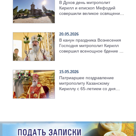
В Духов день митрополит
Кирилл и епископ Мефодий
совершили великое освящение
возрождённого Троицкого
храма в селе Верхний Багряж
20.05.2026
В канун праздника Вознесения
Господня митрополит Кирилл
совершил всенощное бдение в
храме Казанской духовной
семинарии
15.05.2026
Патриаршее поздравление
митрополиту Казанскому
Кириллу с 65-летием со дня
рождения