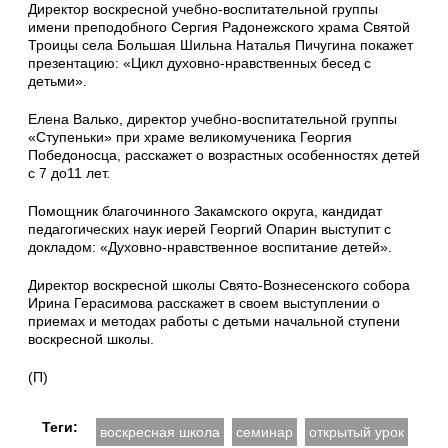
Директор воскресной учебно-воспитательной группы
имени преподобного Сергия Радонежского храма Святой
Троицы села Большая Шильна Наталья Пичугина покажет
презентацию: «Цикл духовно-нравственных бесед с
детьми».
Елена Валько, директор учебно-воспитательной группы
«Ступеньки» при храме великомученика Георгия
Победоносца, расскажет о возрастных особенностях детей
с 7 до11 лет.
Помощник благочинного Закамского округа, кандидат
педагогических наук иерей Георгий Опарин выступит с
докладом: «Духовно-нравственное воспитание детей».
Директор воскресной школы Свято-Вознесенского собора
Ирина Герасимова расскажет в своем выступлении о
приемах и методах работы с детьми начальной ступени
воскресной школы.
(П)
Теги:
воскресная школа
семинар
открытый урок