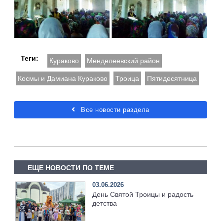
Теги:
Кураково
Менделеевский район
Космы и Дамиана Кураково
Троица
Пятидесятница
Все новости раздела
ЕЩЕ НОВОСТИ ПО ТЕМЕ
03.06.2026
День Святой Троицы и радость
детства