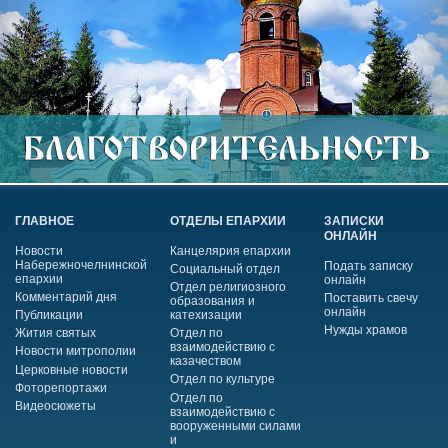
ГЛАВНОЕ
ОТДЕЛЫ ЕПАРХИИ
ЗАПИСКИ
ОНЛАЙН
Новости
Канцелярия епархии
Набережночелнинской
Подать записку
Социальный отдел
епархии
онлайн
Отдел религиозного
Комментарий дня
Поставить свечу
образования и
онлайн
Публикации
катехизации
Нужды храмов
Жития святых
Отдел по
взаимодействию с
Новости митрополии
казачеством
Церковные новости
Отдел по культуре
Фоторепортажи
Отдел по
Видеосюжеты
взаимодействию с
вооруженными силами
и