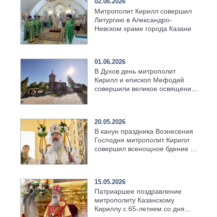
02.06.2026
Митрополит Кирилл совершил
Литургию в Александро-
Невском храме города Казани
01.06.2026
В Духов день митрополит
Кирилл и епископ Мефодий
совершили великое освящение
возрождённого Троицкого
храма в селе Верхний Багряж
20.05.2026
В канун праздника Вознесения
Господня митрополит Кирилл
совершил всенощное бдение в
храме Казанской духовной
семинарии
15.05.2026
Патриаршее поздравление
митрополиту Казанскому
Кириллу с 65-летием со дня