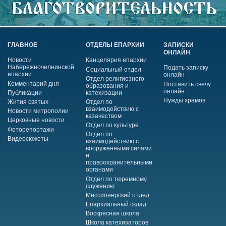
ГЛАВНОЕ
ОТДЕЛЫ ЕПАРХИИ
ЗАПИСКИ
ОНЛАЙН
Новости
Канцелярия епархии
Набережночелнинской
Подать записку
Социальный отдел
епархии
онлайн
Отдел религиозного
Комментарий дня
Поставить свечу
образования и
онлайн
Публикации
катехизации
Нужды храмов
Жития святых
Отдел по
взаимодействию с
Новости митрополии
казачеством
Церковные новости
Отдел по культуре
Фоторепортажи
Отдел по
Видеосюжеты
взаимодействию с
вооруженными силами
и
правоохранительными
органами
Отдел по тюремному
служению
Миссионерский отдел
Епархиальный склад
Воскресная школа
Школа катехизаторов