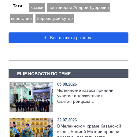
Теги:
казаки
протоиерей Андрей Дубровин
верстание
Боровецкий хутор
Все новости раздела
ЕЩЕ НОВОСТИ ПО ТЕМЕ
05.08.2026
Челнинские казаки приняли
участие в торжествах в
Свято‑Троицком
Серафимо‑Дивеевском
монастыре
22.07.2026
В Челнинском храме Казанской
иконы Божией Матери прошли
престольные торжества