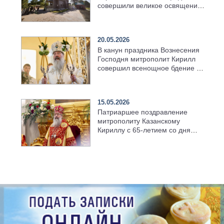
совершили великое освящение
возрождённого Троицкого
храма в селе Верхний Багряж
20.05.2026
В канун праздника Вознесения
Господня митрополит Кирилл
совершил всенощное бдение в
храме Казанской духовной
семинарии
15.05.2026
Патриаршее поздравление
митрополиту Казанскому
Кириллу с 65-летием со дня
рождения