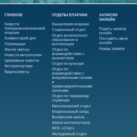
ГЛАВНОЕ
ОТДЕЛЫ ЕПАРХИИ
ЗАПИСКИ
ОНЛАЙН
Новости
Канцелярия епархии
Набережночелнинской
Подать записку
Социальный отдел
епархии
онлайн
Отдел религиозного
Комментарий дня
Поставить свечу
образования и
онлайн
Публикации
катехизации
Нужды храмов
Жития святых
Отдел по
взаимодействию с
Новости митрополии
казачеством
Церковные новости
Отдел по культуре
Фоторепортажи
Отдел по
Видеосюжеты
взаимодействию с
вооруженными силами
и
правоохранительными
органами
Отдел по тюремному
служению
Миссионерский отдел
Епархиальный склад
Воскресная школа
Школа катехизаторов
КЮС «Спас»
Молодежный отдел