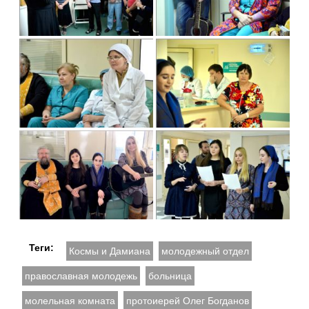
Теги:
Космы и Дамиана
молодежный отдел
православная молодежь
больница
молельная комната
протоиерей Олег Богданов