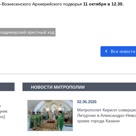
о-Вознесенского Архиерейского подворья
11 октября в 12.30.
ладимирский крестный ход
Все новости
НОВОСТИ МИТРОПОЛИИ
02.06.2026
л
Митрополит Кирилл соверши
дник
Литургию в Александро-Невс
ео]
храме города Казани