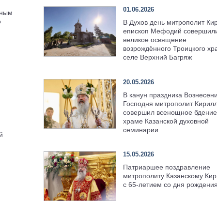
01.06.2026
тным
о
В Духов день митрополит Ки
епископ Мефодий совершил
великое освящение
возрождённого Троицкого хр
селе Верхний Багряж
20.05.2026
В канун праздника Вознесен
Господня митрополит Кирил
совершил всенощное бдение
храме Казанской духовной
семинарии
й
15.05.2026
Патриаршее поздравление
митрополиту Казанскому Кир
с 65-летием со дня рождени