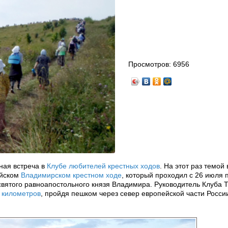
Просмотров:
6956
дная встреча в
Клубе любителей крестных ходов
. На этот раз темой
ийском
Владимирском крестном ходе
, который проходил с 26 июля 
святого равноапостольного князя Владимира. Руководитель Клуба 
 километров
, пройдя пешком через север европейской части Росси