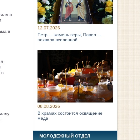
рилл и
и
12.07.2026
ама в
Петр — камень веры, Павел —
похвала вселенной
ия
л
 в
08.08.2026
В храмах состоится освящение
иллу
меда
я
МОЛОДЕЖНЫЙ ОТДЕЛ