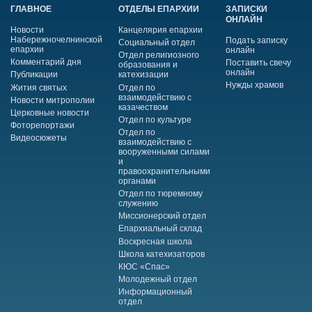
ГЛАВНОЕ
ОТДЕЛЫ ЕПАРХИИ
ЗАПИСКИ
ОНЛАЙН
Новости
Канцелярия епархии
Набережночелнинской
Подать записку
Социальный отдел
епархии
онлайн
Отдел религиозного
Комментарий дня
Поставить свечу
образования и
онлайн
Публикации
катехизации
Нужды храмов
Жития святых
Отдел по
взаимодействию с
Новости митрополии
казачеством
Церковные новости
Отдел по культуре
Фоторепортажи
Отдел по
Видеосюжеты
взаимодействию с
вооруженными силами
и
правоохранительными
органами
Отдел по тюремному
служению
Миссионерский отдел
Епархиальный склад
Воскресная школа
Школа катехизаторов
КЮС «Спас»
Молодежный отдел
Информационный
отдел