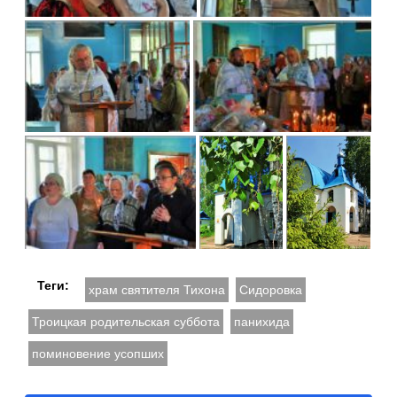
Теги:
храм святителя Тихона
Сидоровка
Троицкая родительская суббота
панихида
поминовение усопших