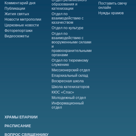
Отдел религиозного
Комментарий дня
Поставить свечу
образования и
онлайн
Публикации
катехизации
Нужды храмов
Жития святых
Отдел по
взаимодействию с
Новости митрополии
казачеством
Церковные новости
Отдел по культуре
Фоторепортажи
Отдел по
Видеосюжеты
взаимодействию с
вооруженными силами
и
правоохранительными
органами
Отдел по тюремному
служению
Миссионерский отдел
Епархиальный склад
Воскресная школа
Школа катехизаторов
КЮС «Спас»
Молодежный отдел
Информационный
отдел
ХРАМЫ ЕПАРХИИ
РАСПИСАНИЕ
ВОПРОС СВЯЩЕННИКУ