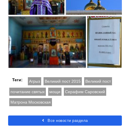
Теги:
Агрыз
Великий пост 2015
Великий пост
почитание святых
мощи
Серафим Саровский
Матрона Московская
Все новости раздела