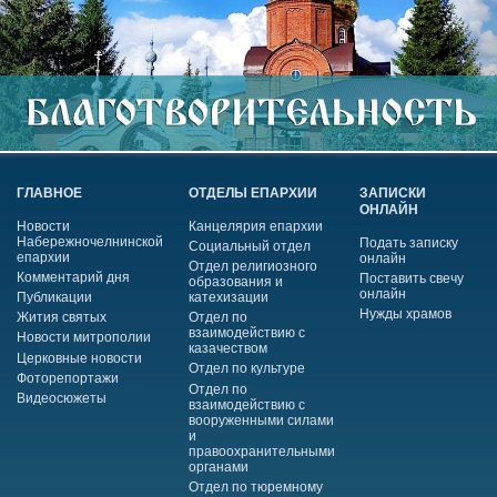
ГЛАВНОЕ
ОТДЕЛЫ ЕПАРХИИ
ЗАПИСКИ
ОНЛАЙН
Новости
Канцелярия епархии
Набережночелнинской
Подать записку
Социальный отдел
епархии
онлайн
Отдел религиозного
Комментарий дня
Поставить свечу
образования и
онлайн
Публикации
катехизации
Нужды храмов
Жития святых
Отдел по
взаимодействию с
Новости митрополии
казачеством
Церковные новости
Отдел по культуре
Фоторепортажи
Отдел по
Видеосюжеты
взаимодействию с
вооруженными силами
и
правоохранительными
органами
Отдел по тюремному