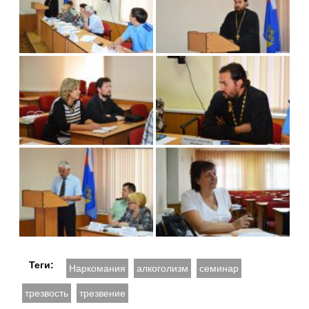
Теги:
Наркомания
алкоголизм
семинар
трезвость
трезвение