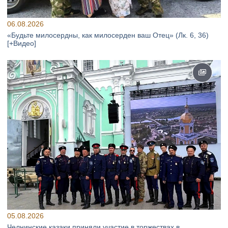
06.08.2026
«Будьте милосердны, как милосерден ваш Отец» (Лк. 6, 36)
[+Видео]
05.08.2026
Челнинские казаки приняли участие в торжествах в