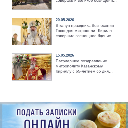
совершили великое освящение
возрождённого Троицкого
храма в селе Верхний Багряж
20.05.2026
В канун праздника Вознесения
Господня митрополит Кирилл
совершил всенощное бдение в
храме Казанской духовной
семинарии
15.05.2026
Патриаршее поздравление
митрополиту Казанскому
Кириллу с 65-летием со дня
рождения