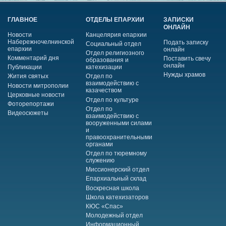
ГЛАВНОЕ
ОТДЕЛЫ ЕПАРХИИ
ЗАПИСКИ
ОНЛАЙН
Новости
Канцелярия епархии
Набережночелнинской
Подать записку
Социальный отдел
епархии
онлайн
Отдел религиозного
Комментарий дня
Поставить свечу
образования и
онлайн
Публикации
катехизации
Нужды храмов
Жития святых
Отдел по
взаимодействию с
Новости митрополии
казачеством
Церковные новости
Отдел по культуре
Фоторепортажи
Отдел по
Видеосюжеты
взаимодействию с
вооруженными силами
и
правоохранительными
органами
Отдел по тюремному
служению
Миссионерский отдел
Епархиальный склад
Воскресная школа
Школа катехизаторов
КЮС «Спас»
Молодежный отдел
Информационный