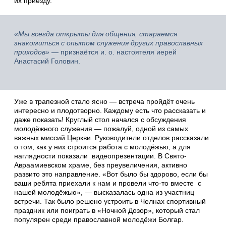
их приезду.
«Мы всегда открыты для общения, стараемся
знакомиться с опытом служения других православных
приходов»
— признаётся и. о. настоятеля иерей
Анастасий Головин.
Уже в трапезной стало ясно — встреча пройдёт очень
интересно и плодотворно. Каждому есть что рассказать и
даже показать! Круглый стол начался с обсуждения
молодёжного служения — пожалуй, одной из самых
важных миссий Церкви. Руководители отделов рассказали
о том, как у них строится работа с молодёжью, а для
наглядности показали видеопрезентации. В Свято-
Авраамиевском храме, без преувеличения, активно
развито это направление. «Вот было бы здорово, если бы
ваши ребята приехали к нам и провели что-то вместе с
нашей молодёжью», — высказалась одна из участниц
встречи. Так было решено устроить в Челнах спортивный
праздник или поиграть в «Ночной Дозор», который стал
популярен среди православной молодёжи Болгар.