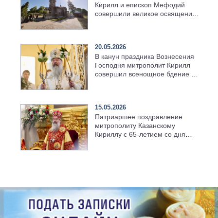
Кирилл и епископ Мефодий
совершили великое освящение
возрождённого Троицкого
храма в селе Верхний Багряж
20.05.2026
В канун праздника Вознесения
Господня митрополит Кирилл
совершил всенощное бдение в
храме Казанской духовной
семинарии
15.05.2026
Патриаршее поздравление
митрополиту Казанскому
Кириллу с 65-летием со дня
рождения