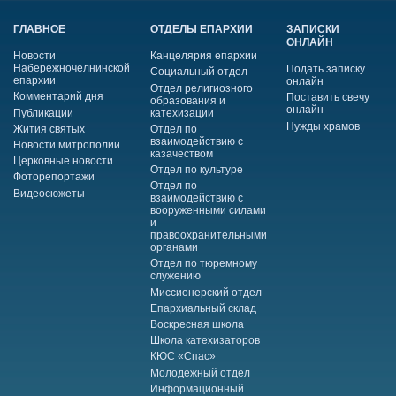
ГЛАВНОЕ
ОТДЕЛЫ ЕПАРХИИ
ЗАПИСКИ
ОНЛАЙН
Новости
Канцелярия епархии
Набережночелнинской
Подать записку
Социальный отдел
епархии
онлайн
Отдел религиозного
Комментарий дня
Поставить свечу
образования и
онлайн
Публикации
катехизации
Нужды храмов
Жития святых
Отдел по
взаимодействию с
Новости митрополии
казачеством
Церковные новости
Отдел по культуре
Фоторепортажи
Отдел по
Видеосюжеты
взаимодействию с
вооруженными силами
и
правоохранительными
органами
Отдел по тюремному
служению
Миссионерский отдел
Епархиальный склад
Воскресная школа
Школа катехизаторов
КЮС «Спас»
Молодежный отдел
Информационный