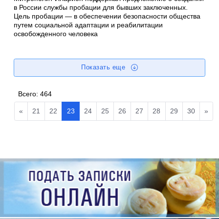
в России службы пробации для бывших заключенных.
Цель пробации — в обеспечении безопасности общества
путем социальной адаптации и реабилитации
освобожденного человека
Показать еще
Всего:
464
«
21
22
23
24
25
26
27
28
29
30
»