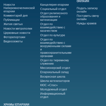
ОНЛАЙН
Новости
Канцелярия епархии
Набережночелнинской
Подать записку
Социальный отдел
епархии
онлайн
Отдел религиозного
Комментарий дня
Поставить свечу
образования и
онлайн
Публикации
катехизации
Нужды храмов
Жития святых
Отдел по
взаимодействию с
Новости митрополии
казачеством
Церковные новости
Отдел по культуре
Фоторепортажи
Отдел по
Видеосюжеты
взаимодействию с
вооруженными силами
и
правоохранительными
органами
Отдел по тюремному
служению
Миссионерский отдел
Епархиальный склад
Воскресная школа
Школа катехизаторов
КЮС «Спас»
Молодежный отдел
Информационный
отдел
ХРАМЫ ЕПАРХИИ