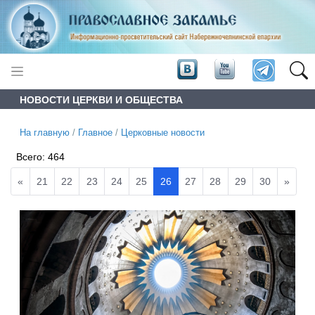
НОВОСТИ ЦЕРКВИ И ОБЩЕСТВА
На главную
/
Главное
/
Церковные новости
Всего:
464
«
21
22
23
24
25
26
27
28
29
30
»