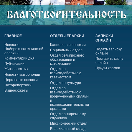
ГЛАВНОЕ
ОТДЕЛЫ ЕПАРХИИ
ЗАПИСКИ
ОНЛАЙН
Новости
Канцелярия епархии
Набережночелнинской
Подать записку
Социальный отдел
епархии
онлайн
Отдел религиозного
Комментарий дня
Поставить свечу
образования и
онлайн
Публикации
катехизации
Нужды храмов
Жития святых
Отдел по
взаимодействию с
Новости митрополии
казачеством
Церковные новости
Отдел по культуре
Фоторепортажи
Отдел по
Видеосюжеты
взаимодействию с
вооруженными силами
и
правоохранительными
органами
Отдел по тюремному
служению
Миссионерский отдел
Епархиальный склад