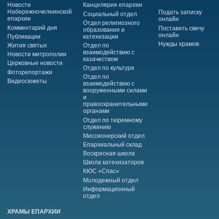
Новости
Канцелярия епархии
Набережночелнинской
Подать записку
Социальный отдел
епархии
онлайн
Отдел религиозного
Комментарий дня
Поставить свечу
образования и
онлайн
Публикации
катехизации
Нужды храмов
Жития святых
Отдел по
взаимодействию с
Новости митрополии
казачеством
Церковные новости
Отдел по культуре
Фоторепортажи
Отдел по
Видеосюжеты
взаимодействию с
вооруженными силами
и
правоохранительными
органами
Отдел по тюремному
служению
Миссионерский отдел
Епархиальный склад
Воскресная школа
Школа катехизаторов
КЮС «Спас»
Молодежный отдел
Информационный
отдел
ХРАМЫ ЕПАРХИИ