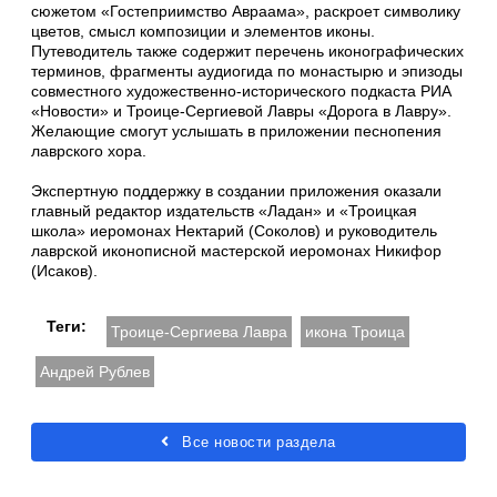
сюжетом «Гостеприимство Авраама», раскроет символику
цветов, смысл композиции и элементов иконы.
Путеводитель также содержит перечень иконографических
терминов, фрагменты аудиогида по монастырю и эпизоды
совместного художественно-исторического подкаста РИА
«Новости» и Троице-Сергиевой Лавры «Дорога в Лавру».
Желающие смогут услышать в приложении песнопения
лаврского хора.
Экспертную поддержку в создании приложения оказали
главный редактор издательств «Ладан» и «Троицкая
школа» иеромонах Нектарий (Соколов) и руководитель
лаврской иконописной мастерской иеромонах Никифор
(Исаков).
Теги:
Троице-Сергиева Лавра
икона Троица
Андрей Рублев
Все новости раздела