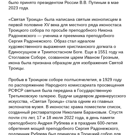
было принято президентом России В.В. Путиным в мае
2023 года.
«Святая Троица» была написана святым иконописцем в
первой половине XV века для местного ряда иконостаса
Троицкого собора по просьбе преподобного Никона
Радонежского — ученика и преемника преподобного
Сергия Радонежского. Образ стал идеалом
художественного выражения христианского догмата о
Единосущном и Триипостасном Боге. Еще в 1551 году на
Стоглавом Соборе, созванном царем Иваном Грозным,
икона была признана образцом для изображения Святой
Троицы.
Пробыв в Троицком соборе полтысячелетия, в 1929 году
по распоряжению Народного комиссариата просвещения
РСФСР святыня была передана в Государственную
Третьяковскую галерею. Будучи шедевром древнерусского
искусства, «Святая Троица» стала одним из главных
экспонатов музея. В иконостас храма поместили список,
созданный реставратором Николаем Барановым. Спустя
почти сто лет, 17 и 18 июля 2022 года, в день памяти
преподобного Андрея Рублева и в праздник 600-летия
обретения мощей преподобного Сергия Радонежского,
подлинник Рублева был принесен в Троицкий собор для