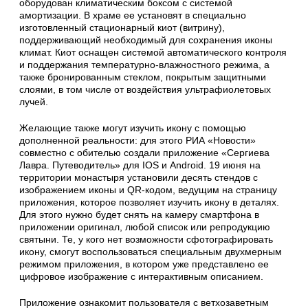
оборудован климатическим боксом с системой
амортизации. В храме ее установят в специально
изготовленный стационарный киот (витрину),
поддерживающий необходимый для сохранения иконы
климат. Киот оснащен системой автоматического контроля
и поддержания температурно-влажностного режима, а
также бронированным стеклом, покрытым защитными
слоями, в том числе от воздействия ультрафиолетовых
лучей.
Желающие также могут изучить икону с помощью
дополненной реальности: для этого РИА «Новости»
совместно с обителью создали приложение «Сергиева
Лавра. Путеводитель» для IOS и Android. 19 июня на
территории монастыря установили десять стендов с
изображением иконы и QR-кодом, ведущим на страницу
приложения, которое позволяет изучить икону в деталях.
Для этого нужно будет снять на камеру смартфона в
приложении оригинал, любой список или репродукцию
святыни. Те, у кого нет возможности сфотографировать
икону, смогут воспользоваться специальным двухмерным
режимом приложения, в котором уже представлено ее
цифровое изображение с интерактивным описанием.
Приложение ознакомит пользователя с ветхозаветным