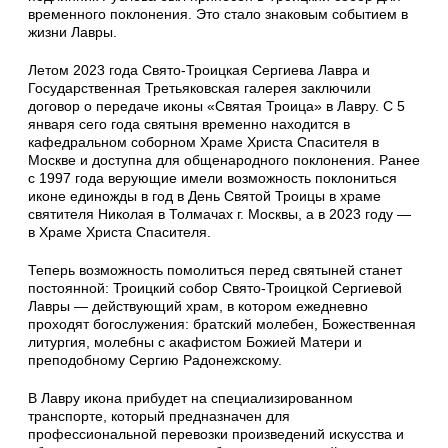
временного поклонения. Это стало знаковым событием в
жизни Лавры.
Летом 2023 года Свято-Троицкая Сергиева Лавра и
Государственная Третьяковская галерея заключили
договор о передаче иконы «Святая Троица» в Лавру. С 5
января сего года святыня временно находится в
кафедральном соборном Храме Христа Спасителя в
Москве и доступна для общенародного поклонения. Ранее
с 1997 года верующие имели возможность поклониться
иконе единожды в год в День Святой Троицы в храме
святителя Николая в Толмачах г. Москвы, а в 2023 году —
в Храме Христа Спасителя.
Теперь возможность помолиться перед святыней станет
постоянной: Троицкий собор Свято-Троицкой Сергиевой
Лавры — действующий храм, в котором ежедневно
проходят богослужения: братский молебен, Божественная
литургия, молебны с акафистом Божией Матери и
преподобному Сергию Радонежскому.
В Лавру икона прибудет на специализированном
транспорте, который предназначен для
профессиональной перевозки произведений искусства и