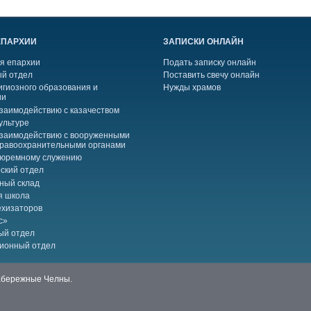
ЕПАРХИИ
ЗАПИСКИ ОНЛАЙН
я епархии
Подать записку онлайн
й отдел
Поставить свечу онлайн
игиозного образования и
Нужды храмов
ии
взаимодействию с казачеством
ультуре
взаимодействию с вооруженными
правоохранительными органами
тюремному служению
ский отдел
ный склад
я школа
ехизаторов
с»
ый отдел
ионный отдел
Набережные Челны.