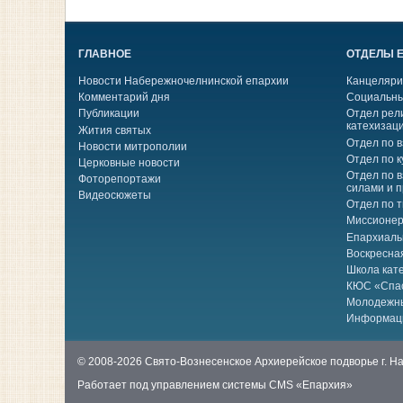
ГЛАВНОЕ
ОТДЕЛЫ 
Новости Набережночелнинской епархии
Канцеляри
Комментарий дня
Социальны
Публикации
Отдел рел
катехизац
Жития святых
Отдел по 
Новости митрополии
Отдел по к
Церковные новости
Отдел по 
Фоторепортажи
силами и 
Видеосюжеты
Отдел по 
Миссионер
Епархиаль
Воскресна
Школа кат
КЮС «Спа
Молодежн
Информац
© 2008-2026 Свято-Вознесенское Архиерейское подворье г. 
Работает под управлением системы
CMS «Епархия»