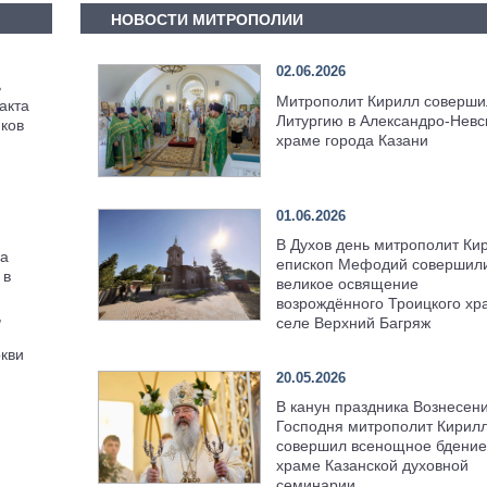
НОВОСТИ МИТРОПОЛИИ
02.06.2026
ь
Митрополит Кирилл соверши
акта
Литургию в Александро-Невс
иков
храме города Казани
01.06.2026
В Духов день митрополит Ки
да
епископ Мефодий совершил
 в
великое освящение
возрождённого Троицкого хр
,
селе Верхний Багряж
ю
кви
20.05.2026
В канун праздника Вознесен
Господня митрополит Кирил
совершил всенощное бдение
храме Казанской духовной
семинарии