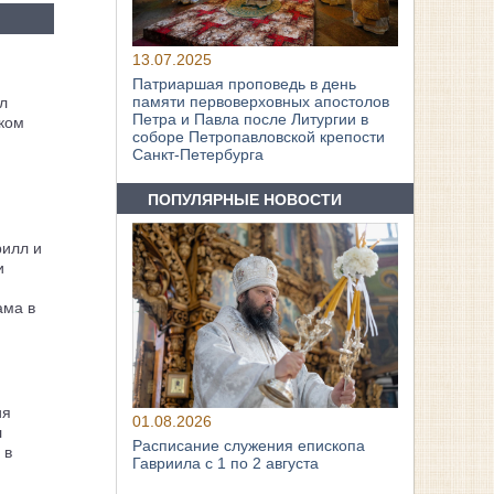
13.07.2025
Патриаршая проповедь в день
памяти первоверховных апостолов
л
Петра и Павла после Литургии в
ком
соборе Петропавловской крепости
Санкт-Петербурга
ПОПУЛЯРНЫЕ НОВОСТИ
рилл и
и
ама в
ия
01.08.2026
л
Расписание служения епископа
 в
Гавриила с 1 по 2 августа