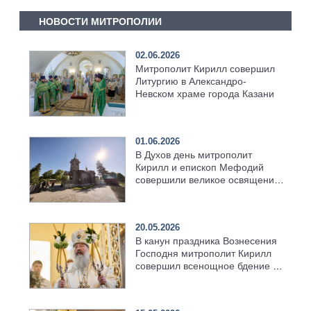
Украинской Православной
НОВОСТИ МИТРОПОЛИИ
Церкви
02.06.2026
Митрополит Кирилл совершил
Литургию в Александро-
Невском храме города Казани
01.06.2026
В Духов день митрополит
Кирилл и епископ Мефодий
совершили великое освящение
возрождённого Троицкого
храма в селе Верхний Багряж
20.05.2026
В канун праздника Вознесения
Господня митрополит Кирилл
совершил всенощное бдение в
храме Казанской духовной
семинарии