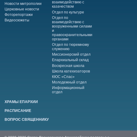
взаимодействию с
Новости митрополии
казачеством
Церковные новости
Отдел по культуре
Фоторепортажи
Отдел по
Видеосюжеты
взаимодействию с
вооруженными силами
и
правоохранительными
органами
Отдел по тюремному
служению
Миссионерский отдел
Епархиальный склад
Воскресная школа
Школа катехизаторов
КЮС «Спас»
Молодежный отдел
Информационный
отдел
ХРАМЫ ЕПАРХИИ
РАСПИСАНИЕ
ВОПРОС СВЯЩЕННИКУ