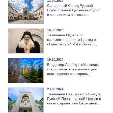
12.04.2025
Священный Синод Русской
Православной Церкви выступил
с заявлением в связи с
принятием закона,
направленного на запрет
Эстонской Православной Церкви
14.03.2025
Заявление Отдела по
взаимоотношениям Церкви с
обществом и СМИ в связи с
массовыми убийствами мирного
населения в Сирии
19.10.2024
Владимир Легойда: «Мы вновь
стали свидетелям вопиющего
акта террора со стороны
раскольников по отношению к
верующим канонической
Украинской Православной
23.08.2024
Церкви»
Заявление Священного Синода
Русской Православной Церкви в
связи с принятием Верховной
Радой Украины законопроекта,
направленного на ликвидацию