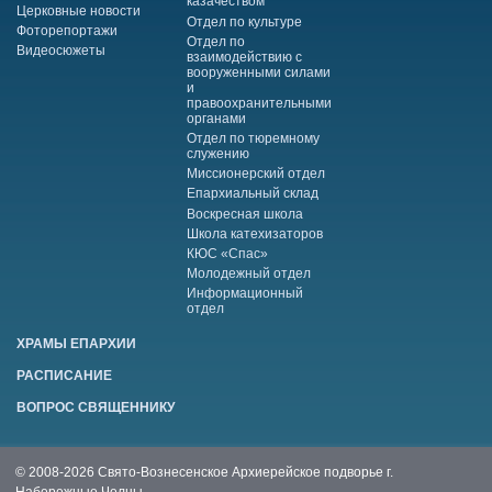
казачеством
Церковные новости
Отдел по культуре
Фоторепортажи
Отдел по
Видеосюжеты
взаимодействию с
вооруженными силами
и
правоохранительными
органами
Отдел по тюремному
служению
Миссионерский отдел
Епархиальный склад
Воскресная школа
Школа катехизаторов
КЮС «Спас»
Молодежный отдел
Информационный
отдел
ХРАМЫ ЕПАРХИИ
РАСПИСАНИЕ
ВОПРОС СВЯЩЕННИКУ
© 2008-2026 Свято-Вознесенское Архиерейское подворье г.