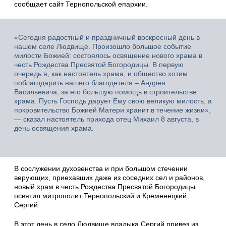
сообщает сайт Тернопольской епархии.
«Сегодня радостный и праздничный воскресный день в
нашем селе Людвище. Произошло большое событие
милости Божией: состоялось освящение нового храма в
честь Рождества Пресвятой Богородицы. В первую
очередь я, как настоятель храма, и общество хотим
поблагодарить нашего благодетеля – Андрея
Васильевича, за его большую помощь в строительстве
храма. Пусть Господь дарует Ему свою великую милость, а
покровительство Божией Матери хранит в течение жизни»,
— сказал настоятель прихода отец Михаил 8 августа, в
день освящения храма.
В сослужении духовенства и при большом стечении
верующих, приехавших даже из соседних сел и районов,
новый храм в честь Рождества Пресвятой Богородицы
освятил митрополит Тернопольский и Кременецкий
Сергий.
В этот день в село Людвище владыка Сергий привез из