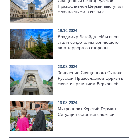
Священный Синод Русской
Православной Церкви выступил
с заявлением в связи с
принятием закона,
направленного на запрет
Эстонской Православной Церкви
19.10.2024
Владимир Легойда: «Мы вновь
стали свидетелям вопиющего
акта террора со стороны
раскольников по отношению к
верующим канонической
Украинской Православной
23.08.2024
Церкви»
Заявление Священного Синода
Русской Православной Церкви в
связи с принятием Верховной
Радой Украины законопроекта,
направленного на ликвидацию
Украинской Православной
16.08.2024
Церкви
Митрополит Курский Герман:
Ситуация остается сложной