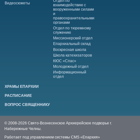
Отдел по
Видеосюжеты
взаимодействию с
вооруженными силами
и
правоохранительными
органами
Отдел по тюремному
служению
Миссионерский отдел
Епархиальный склад
Воскресная школа
Школа катехизаторов
КЮС «Спас»
Молодежный отдел
Информационный
отдел
ХРАМЫ ЕПАРХИИ
РАСПИСАНИЕ
ВОПРОС СВЯЩЕННИКУ
© 2008-2026 Свято-Вознесенское Архиерейское подворье г.
Набережные Челны.
Работает под управлением системы
CMS «Епархия»