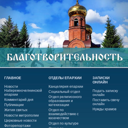
ГЛАВНОЕ
ОТДЕЛЫ ЕПАРХИИ
ЗАПИСКИ
ОНЛАЙН
Новости
Канцелярия епархии
Набережночелнинской
Подать записку
Социальный отдел
епархии
онлайн
Отдел религиозного
Комментарий дня
Поставить свечу
образования и
онлайн
Публикации
катехизации
Нужды храмов
Жития святых
Отдел по
взаимодействию с
Новости митрополии
казачеством
Церковные новости
Отдел по культуре
Фоторепортажи