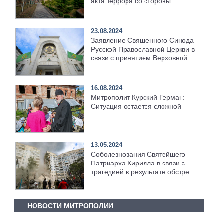
акта террора со стороны
раскольников по отношению к
верующим канонической
Украинской Православной
23.08.2024
Церкви»
Заявление Священного Синода
Русской Православной Церкви в
связи с принятием Верховной
Радой Украины законопроекта,
направленного на ликвидацию
Украинской Православной
16.08.2024
Церкви
Митрополит Курский Герман:
Ситуация остается сложной
13.05.2024
Соболезнования Святейшего
Патриарха Кирилла в связи с
трагедией в результате обстрела
Белгорода
НОВОСТИ МИТРОПОЛИИ