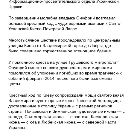
Информационно-просветительского отдела Украинской
Церкви.
По завершении молебна владыка Онуфрий возглавил
Большой крестный ход с чудотворными иконами к Свято-
Успенской Киево-Печерской Лавре.
Многотысячное шествие проследовало по центральным
улицам Киева от Владимирской горки до Лавры, где
было совершено торжественное всенощное бдение.
У поклонного креста на улице Грушевского митрополит
Онуфрий вместе со всем духовенством и мирянами
помолился об упокоении погибших во время трагических
событий февраля 2014, после чего были возложены
цветы.
Крестный ход по Киеву сопровождали мощи святого князя
Владимира и чудотворные иконы Пресвятой Богородицы,
доставленные в столицу Украины с разных регионов
страны: Почаевская и Зимненская чудотворные иконы — с
запада, Святогорская икона — с востока, Касперовская
икона — с юга и Любечская икона — с северной части
Украины.