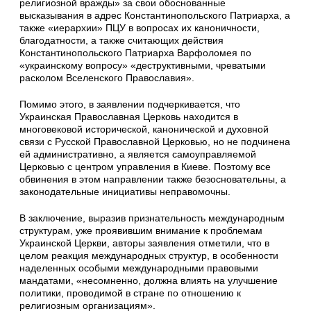
религиозной вражды» за свои обоснованные
высказывания в адрес Константинопольского Патриарха, а
также «иерархии» ПЦУ в вопросах их каноничности,
благодатности, а также считающих действия
Константинопольского Патриарха Варфоломея по
«украинскому вопросу» «деструктивными, чреватыми
расколом Вселенского Православия».
Помимо этого, в заявлении подчеркивается, что
Украинская Православная Церковь находится в
многовековой исторической, канонической и духовной
связи с Русской Православной Церковью, но не подчинена
ей административно, а является самоуправляемой
Церковью с центром управления в Киеве. Поэтому все
обвинения в этом направлении также безосновательны, а
законодательные инициативы неправомочны.
В заключение, выразив признательность международным
структурам, уже проявившим внимание к проблемам
Украинской Церкви, авторы заявления отметили, что в
целом реакция международных структур, в особенности
наделенных особыми международными правовыми
мандатами, «несомненно, должна влиять на улучшение
политики, проводимой в стране по отношению к
религиозным организациям».