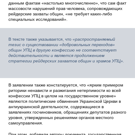
данным фактам «настолько многочисленно», что сам факт
массовости нарушений прав человека, сопровождающих
рейдерские захваты общин, «не требует каких-либо
специальных исследований».
В тексте также указывается, что
«распространяемый
тезис о существовании «добровольных переходов»
общин УПЦ в другую конфессию не соответствует
действительности и является продолжением
стратегии рейдерских захватов общин и храмов УПЦ».
В заявлении также констатируется, что «ярким примером
риторики ненависти и разжигания нетерпимости ко всей
конфессии УПЦ в целом на государственном уровне»
являются политические обвинения Украинской Церкви в
антиукраинской деятельности, содержащиеся в
заявлениях госчиновников, обращениях депутатов разного
уровня, утвержденных решениями органов местного
самоуправления.
При этом, добавили авторы документа, государственная