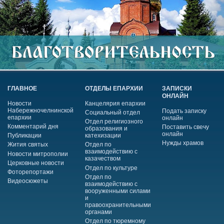
ГЛАВНОЕ
ОТДЕЛЫ ЕПАРХИИ
ЗАПИСКИ
ОНЛАЙН
Новости
Канцелярия епархии
Набережночелнинской
Подать записку
Социальный отдел
епархии
онлайн
Отдел религиозного
Комментарий дня
Поставить свечу
образования и
онлайн
Публикации
катехизации
Нужды храмов
Жития святых
Отдел по
взаимодействию с
Новости митрополии
казачеством
Церковные новости
Отдел по культуре
Фоторепортажи
Отдел по
Видеосюжеты
взаимодействию с
вооруженными силами
и
правоохранительными
органами
Отдел по тюремному