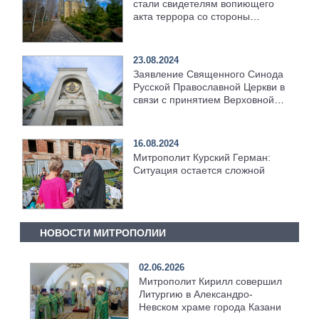
стали свидетелям вопиющего
акта террора со стороны
раскольников по отношению к
верующим канонической
Украинской Православной
23.08.2024
Церкви»
Заявление Священного Синода
Русской Православной Церкви в
связи с принятием Верховной
Радой Украины законопроекта,
направленного на ликвидацию
Украинской Православной
16.08.2024
Церкви
Митрополит Курский Герман:
Ситуация остается сложной
НОВОСТИ МИТРОПОЛИИ
02.06.2026
Митрополит Кирилл совершил
Литургию в Александро-
Невском храме города Казани