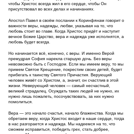
чтобы Христос всегда жил в его сердце, чтобы Он
присутствовал во всех делах и начинаниях.
Апостол Павел в своём послании к Коринфянам говорит о
важности веры, надежды, любви, указывая на то, что
любовь стоит во главе. Когда Христос придёт и наступит
вечное Божие Царство, вера и надежда уже исполнятся, а
любовь будет всегда.
Но начинается всё, конечно, с веры. И именно Верой
премудрая София нарекла старшую дочь. Без веры
невозможно быть с Господом. Если мы имеем веру, то мы
примем Святое Крещение, покрестим своих детей, будет
прибегать к таинству Святого Причастия. Верующий
человек живёт со Христом, а, значит, он счастлив в этой
жизни. Неверующий человек — самый несчастный,
великий страдалец. Осуждать таких людей не нужно, их
нужно лишь пожалеть, посочувствовать, за них нужно
помолиться.
Вера — это начало счастья, начало блаженства. Когда мы
обретаем веру, когда Христос входит в наше сердце, тогда
в нас разгорается и надежда. Мы надеемся на то, что
сможем исправиться, победить грех, стать добрее,