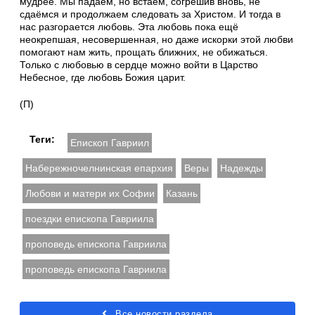
мудрее. Мы падаем, но встаём, согрешив вновь, не
сдаёмся и продолжаем следовать за Христом. И тогда в
нас разгорается любовь. Эта любовь пока ещё
неокрепшая, несовершенная, но даже искорки этой любви
помогают нам жить, прощать ближних, не обижаться.
Только с любовью в сердце можно войти в Царство
Небесное, где любовь Божия царит.
(П)
Теги:
Епископ Гавриил
Набережночелнинская епархия
Веры
Надежды
Любови и матери их Софии
Казань
поездки епископа Гавриила
проповедь епископа Гавриила
проповедь епископа Гавриила
Все новости раздела