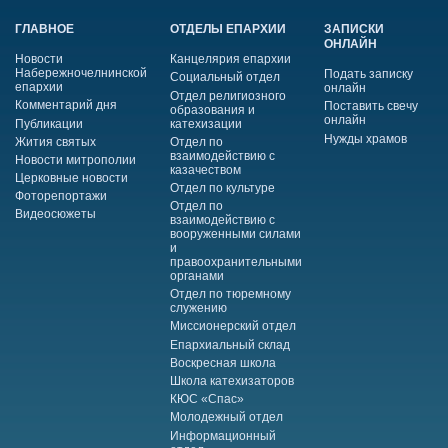
ГЛАВНОЕ
ОТДЕЛЫ ЕПАРХИИ
ЗАПИСКИ
ОНЛАЙН
Новости
Канцелярия епархии
Набережночелнинской
Подать записку
Социальный отдел
епархии
онлайн
Отдел религиозного
Комментарий дня
Поставить свечу
образования и
онлайн
Публикации
катехизации
Нужды храмов
Жития святых
Отдел по
взаимодействию с
Новости митрополии
казачеством
Церковные новости
Отдел по культуре
Фоторепортажи
Отдел по
Видеосюжеты
взаимодействию с
вооруженными силами
и
правоохранительными
органами
Отдел по тюремному
служению
Миссионерский отдел
Епархиальный склад
Воскресная школа
Школа катехизаторов
КЮС «Спас»
Молодежный отдел
Информационный