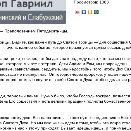
Просмотров:
1083
ы — Преполовением Пятидесятницы.
роицы. Видите, как важен путь до Святой Троицы — дня сошествия 
 — очень важное событие, которое празднуется целых восемь дней
аши грехи, воскрес, чтобы дать нам надежду на то, что все мы вос
уха, которого мы все потеряли. Дети Адама и Евы, мы повреждены
чивые, завистливые, сердитые, мы недостойны того, чтобы Дух Св
ипостаси не покинул нас: Он говорил через пророков, утешая наде
стество не могло впустить в себя Святого Духа, чтобы сделаться 
зди, терновый венец. Нужно было, чтобы Господь воскрес, вознесся
День Его сошествия и есть великий праздник полноты божественног
гожданному дню. Вся наша жизнь — тоже путь к соединению с Бого
а Святого Духа. Но мы всю жизнь идем к тому, чтобы эта искра ст
огие из нас к этому приходят! Бывает, идешь, идешь, и понимаешь,