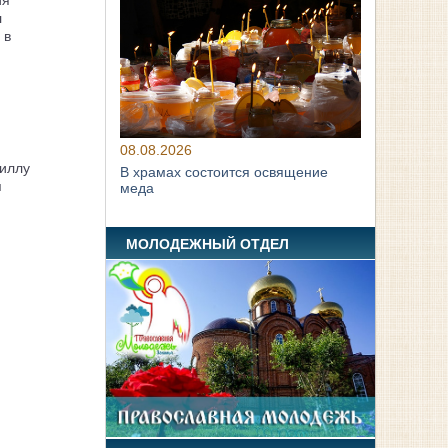
ия
л
 в
08.08.2026
иллу
В храмах состоится освящение
я
меда
МОЛОДЕЖНЫЙ ОТДЕЛ