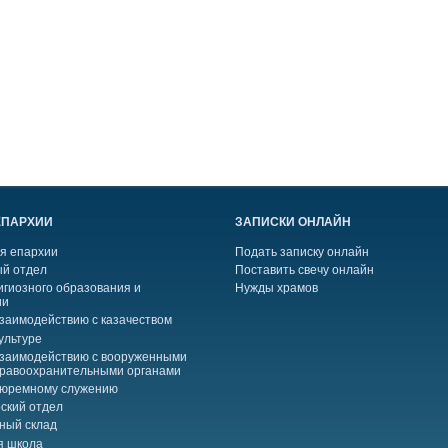
ЕПАРХИИ
ЗАПИСКИ ОНЛАЙН
я епархии
Подать записку онлайн
й отдел
Поставить свечу онлайн
игиозного образования и
Нужды храмов
ии
взаимодействию с казачеством
ультуре
взаимодействию с вооруженными
правоохранительными органами
тюремному служению
ский отдел
ный склад
я школа