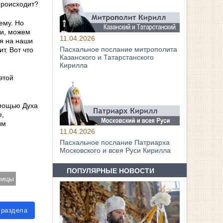
происходит?
ему. Но
ти, можем
11.04.2026
ря на наши
Пасхальное послание митрополита
т. Вот что
Казанского и Татарстанского
Кирилла
этой
омощью Духа
е,
ым
11.04.2026
Пасхальное послание Патриарха
Московского и всея Руси Кирилла
ПОПУЛЯРНЫЕ НОВОСТИ
ницы
 раздела