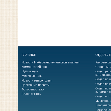
ГЛАВНОЕ
ОТДЕЛЫ 
Новости Набережночелнинской епархии
Канцеляри
Комментарий дня
Социальны
Публикации
Отдел рел
катехизац
Жития святых
Отдел по 
Новости митрополии
Отдел по к
Церковные новости
Отдел по 
Фоторепортажи
силами и 
Видеосюжеты
Отдел по 
Миссионер
Епархиаль
Воскресна