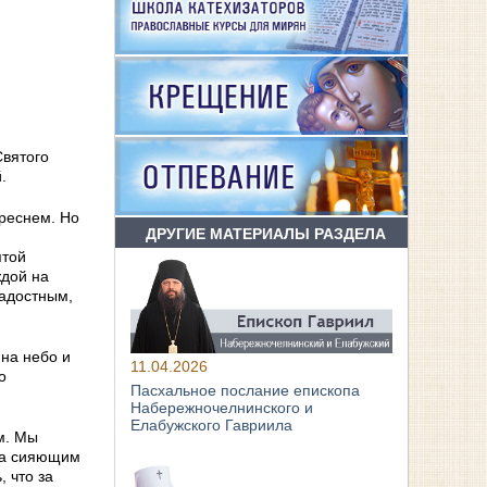
Святого
.
креснем. Но
ДРУГИЕ МАТЕРИАЛЫ РАЗДЕЛА
ятой
ждой на
радостным,
 на небо и
11.04.2026
о
Пасхальное послание епископа
Набережночелнинского и
Елабужского Гавриила
м. Мы
ала сияющим
 что за