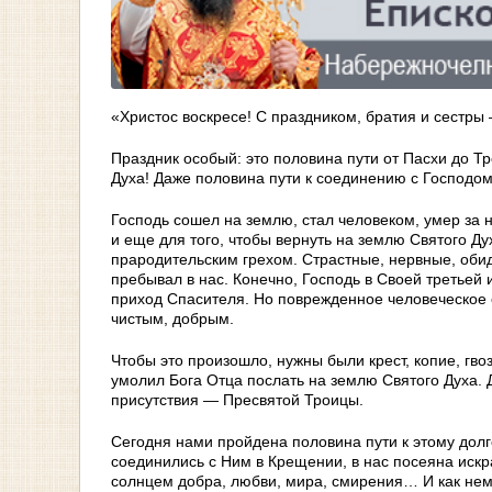
«Христос воскресе! С праздником, братия и сестр
Праздник особый: это половина пути от Пасхи до Т
Духа! Даже половина пути к соединению с Господом
Господь сошел на землю, стал человеком, умер за н
и еще для того, чтобы вернуть на землю Святого Д
прародительским грехом. Страстные, нервные, обид
пребывал в нас. Конечно, Господь в Своей третьей 
приход Спасителя. Но поврежденное человеческое е
чистым, добрым.
Чтобы это произошло, нужны были крест, копие, гво
умолил Бога Отца послать на землю Святого Духа. 
присутствия — Пресвятой Троицы.
Сегодня нами пройдена половина пути к этому дол
соединились с Ним в Крещении, в нас посеяна искр
солнцем добра, любви, мира, смирения… И как немн