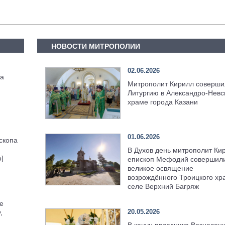
НОВОСТИ МИТРОПОЛИИ
02.06.2026
па
Митрополит Кирилл соверши
Литургию в Александро-Невс
храме города Казани
01.06.2026
скопа
В Духов день митрополит Ки
]
епископ Мефодий совершил
великое освящение
возрождённого Троицкого хр
селе Верхний Багряж
е
20.05.2026
,