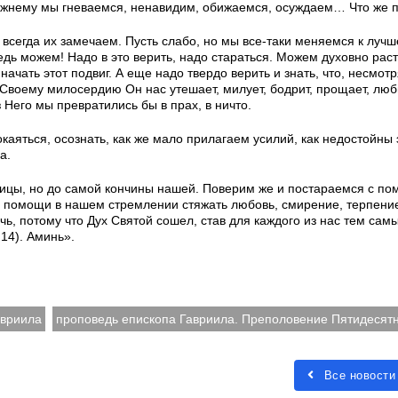
режнему мы гневаемся, ненавидим, обижаемся, осуждаем… Что же 
 всегда их замечаем. Пусть слабо, но мы все-таки меняемся к лучш
ведь можем! Надо в это верить, надо стараться. Можем духовно рас
чать этот подвиг. А еще надо твердо верить и знать, что, несмот
о Своему милосердию Он нас утешает, милует, бодрит, прощает, люби
з Него мы превратились бы в прах, в ничто.
окаяться, осознать, как же мало прилагаем усилий, как недостойны 
а.
оицы, но до самой кончины нашей. Поверим же и постараемся с п
 о помощи в нашем стремлении стяжать любовь, смирение, терпени
ь, потому что Дух Святой сошел, став для каждого из нас тем сам
 14). Аминь».
авриила
проповедь епископа Гавриила. Преполовение Пятидесят
Все новости