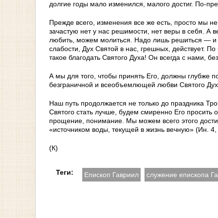
долгие годы мало изменился, малого достиг. По-п
Прежде всего, изменения все же есть, просто мы не
зачастую нет у нас решимости, нет веры в себя. А 
любить, можем молиться. Надо лишь решиться — и на
слабости, Дух Святой в нас, грешных, действует. П
такое благодать Святого Духа! Он всегда с нами, бе
А мы для того, чтобы принять Его, должны глубже п
безграничной и всеобъемлющей любви Святого Дух
Наш путь продолжается не только до праздника Тр
Святого стать лучше, будем смиренно Его просить
прощение, понимание. Мы можем всего этого достич
«источником воды, текущей в жизнь вечную» (Ин. 4,
(К)
Теги:
Епископ Гавриил
служение епископа Г