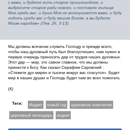
с вами; и будете есть старое прошлогоднее, и
выбросите старое ради нового; и поставлю жилище
Мое среди вас, и душа Моя не возгнушается вами; и буду
ходить среди вас и буду вашим Богом, а вы будете
Моим народом» (Лев. 26, 3-13).
Мы должны всячески служить Господу и прежде всего,
чтобы наш духовный путь был благоуспешен, нам нужно в
первую очередь приносить дар от трудов наших духовных.
Этот дар — мир, это самое главное, что мы должны
принести к Богу. Как сказал Серафим Саровский :
«Стяжите дух мирен и тысячи вокруг вас спасутся». Будет
мир в наших душах и Господь будет нам во всех помогать.
(К)
Теги:
Индикт
новый год
церковное новолетие
церковный календарь
индикт