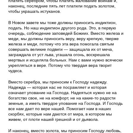
платить серебром, чтобы платить жалование воинам и,
наконец, последние пять лет платили подать золотом,
чтобы украшать истуканов.
В Новом завете мы тоже должны приносить индиктион,
подать. Но наш индиктион другого рода. Это, в первую
очередь, соблюдение заповедей Божиих. Вместо железа и
меди, мы должны приносить веру, веру крепкую, тверже
железа и меди, потому что эта вера помогала святым
совершать великие подвиги — защищала их от меча,
заграждала от уст льва, угашала огонь, воскрешала
мертвых и исцеляла больных. Нам с вами нужно всячески
укрепляться в вере. Потому что твердая вера творит
чудеса.
Вместо серебра, мы приносим к Господу надежду.
Надежда — которая нас не посрамляет и которая
означает упование на Господа. Надеяться нужно не на
богатство свое, не на комфорт, не на какие-то радости
земные, а иметь твердое упование на Господа. И Господь
все нам дает по вере нашей. Помогает нам в наших
скорбях, которые нам даются от мира, в котором мы
живем, от плоти нашей грешной и от дьявола.
И наконец, вместо золота, мы приносим Господу любовь,