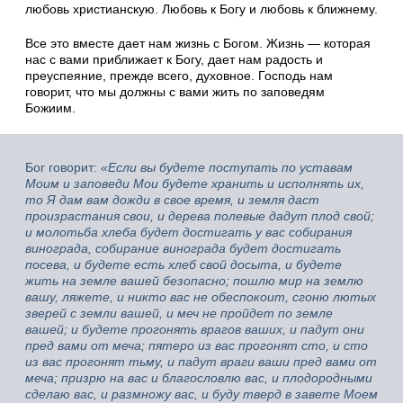
любовь христианскую. Любовь к Богу и любовь к ближнему.
Все это вместе дает нам жизнь с Богом. Жизнь — которая
нас с вами приближает к Богу, дает нам радость и
преуспеяние, прежде всего, духовное. Господь нам
говорит, что мы должны с вами жить по заповедям
Божиим.
Бог говорит:
«Если вы будете поступать по уставам
Моим и заповеди Мои будете хранить и исполнять их,
то Я дам вам дожди в свое время, и земля даст
произрастания свои, и дерева полевые дадут плод свой;
и молотьба хлеба будет достигать у вас собирания
винограда, собирание винограда будет достигать
посева, и будете есть хлеб свой досыта, и будете
жить на земле вашей безопасно; пошлю мир на землю
вашу, ляжете, и никто вас не обеспокоит, сгоню лютых
зверей с земли вашей, и меч не пройдет по земле
вашей; и будете прогонять врагов ваших, и падут они
пред вами от меча; пятеро из вас прогонят сто, и сто
из вас прогонят тьму, и падут враги ваши пред вами от
меча; призрю на вас и благословлю вас, и плодородными
сделаю вас, и размножу вас, и буду тверд в завете Моем