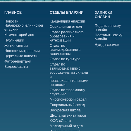
ГЛАВНОЕ
ОТДЕЛЫ ЕПАРХИИ
ЗАПИСКИ
ОНЛАЙН
Новости
Канцелярия епархии
Набережночелнинской
Подать записку
Социальный отдел
епархии
онлайн
Отдел религиозного
Комментарий дня
Поставить свечу
образования и
онлайн
Публикации
катехизации
Нужды храмов
Жития святых
Отдел по
взаимодействию с
Новости митрополии
казачеством
Церковные новости
Отдел по культуре
Фоторепортажи
Отдел по
Видеосюжеты
взаимодействию с
вооруженными силами
и
правоохранительными
органами
Отдел по тюремному
служению
Миссионерский отдел
Епархиальный склад
Воскресная школа
Школа катехизаторов
КЮС «Спас»
Молодежный отдел