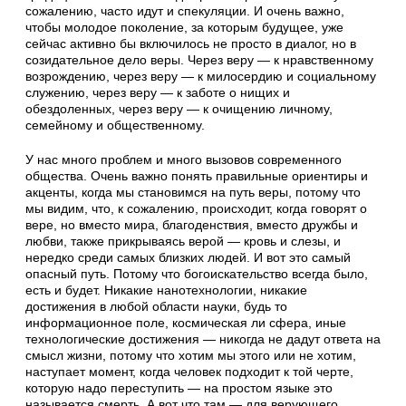
сожалению, часто идут и спекуляции. И очень важно,
чтобы молодое поколение, за которым будущее, уже
сейчас активно бы включилось не просто в диалог, но в
созидательное дело веры. Через веру — к нравственному
возрождению, через веру — к милосердию и социальному
служению, через веру — к заботе о нищих и
обездоленных, через веру — к очищению личному,
семейному и общественному.
У нас много проблем и много вызовов современного
общества. Очень важно понять правильные ориентиры и
акценты, когда мы становимся на путь веры, потому что
мы видим, что, к сожалению, происходит, когда говорят о
вере, но вместо мира, благоденствия, вместо дружбы и
любви, также прикрываясь верой — кровь и слезы, и
нередко среди самых близких людей. И вот это самый
опасный путь. Потому что богоискательство всегда было,
есть и будет. Никакие нанотехнологии, никакие
достижения в любой области науки, будь то
информационное поле, космическая ли сфера, иные
технологические достижения — никогда не дадут ответа на
смысл жизни, потому что хотим мы этого или не хотим,
наступает момент, когда человек подходит к той черте,
которую надо переступить — на простом языке это
называется смерть. А вот что там — для верующего