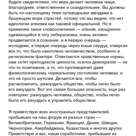
будьте свидетелями, что вера делает человека чище,
благороднее, ответственнее и созидательнее. Вы должны
быть по-настоящему теми путеводными звездами в
бушующем море страстей, потому что мы видим, что нет
идеологии атеизма как таковой официальной. Но я
применяю такое словосочетание — атеизм, изощренно
одевающийся в тогу либерализма, очень активно
продвигается в сознание, и в первую очередь —
молодежи, в первую очередь через юные сердца, отвергая
все то, что было накоплено человечеством, особенно в
религиозном факторе. Отметаются нравственные нормы,
нам хотят преподнести ценности, осилок демократии — не
что-то позитивное, а то, что противоречит даже
физиологическому, нормальному состоянию человека, и
это не просто шуточки. Делается все, чтобы
расчеловечить, разнуздать общество, чтобы легко было
его взнуздать. Вот это самая большая опасность, еще раз
повторяю: разнуздать человека, общество, чтобы легко
было его взнуздать и управлять обществом.
Я приветствую всех иностранных представителей,
прибывших на наш форум из разных стран —
Великобритании, Германии, Франции, Дании, Швеции,
Черногории, Азербайджана, Казахстана и многих других.
Приветствую и вас, наши соработники, прибывшие из