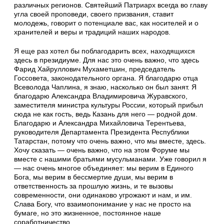
различных регионов. Святейший Патриарх всегда во главу
угла своей проповеди, своего призвания, ставит
молодежь, говорит о потенциале вас, как носителей и о
хранителей и веры и традиций наших народов.
Я еще раз хотел бы поблагодарить всех, находящихся
здесь в президиуме. Для нас это очень важно, что здесь
Фарид Хайруллович Мухаметшин, председатель
Госсовета, законодательного органа. Я благодарю отца
Всеволода Чаплина, я знаю, насколько он был занят. Я
благодарю Александра Владимировича Журавского,
заместителя министра культуры России, который прибыл
сюда не как гость, ведь Казань для него — родной дом.
Благодарю и Александра Михайловича Терентьева,
руководителя Департамента Президента Республики
Татарстан, потому что очень важно, что мы вместе, здесь.
Хочу сказать — очень важно, что на этом Форуме мы
вместе с нашими братьями мусульманами. Уже говорил я
— нас очень многое объединяет: мы верим в Единого
Бога, мы верим в бессмертие души, мы верим в
ответственность за прошлую жизнь, и те вызовы
современности, они одинаково угрожают и нам, и им.
Слава Богу, что взаимопонимание у нас не просто на
бумаге, но это жизненное, постоянное наше
соработничество.