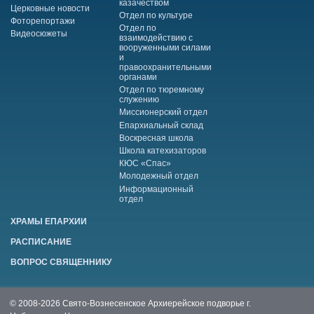
казачеством
Церковные новости
Отдел по культуре
Фоторепортажи
Отдел по
Видеосюжеты
взаимодействию с
вооруженными силами
и
правоохранительными
органами
Отдел по тюремному
служению
Миссионерский отдел
Епархиальный склад
Воскресная школа
Школа катехизаторов
КЮС «Спас»
Молодежный отдел
Информационный
отдел
ХРАМЫ ЕПАРХИИ
РАСПИСАНИЕ
ВОПРОС СВЯЩЕННИКУ
© 2008-2026 Свято-Вознесенское Архиерейское подворье г.