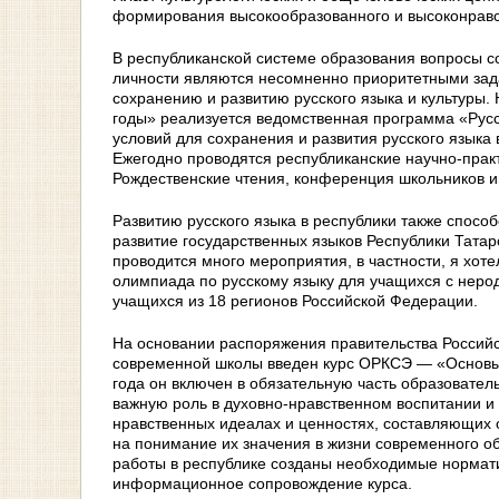
формирования высокообразованного и высоконравс
В республиканской системе образования вопросы со
личности являются несомненно приоритетными зад
сохранению и развитию русского языка и культуры
годы» реализуется ведомственная программа «Русс
условий для сохранения и развития русского языка 
Ежегодно проводятся республиканские научно-практ
Рождественские чтения, конференция школьников и
Развитию русского языка в республики также спосо
развитие государственных языков Республики Татар
проводится много мероприятия, в частности, я хот
олимпиада по русскому языку для учащихся с неро
учащихся из 18 регионов Российской Федерации.
На основании распоряжения правительства Российс
современной школы введен курс ОРКСЭ — «Основы ре
года он включен в обязательную часть образовател
важную роль в духовно-нравственном воспитании 
нравственных идеалах и ценностях, составляющих 
на понимание их значения в жизни современного об
работы в республике созданы необходимые нормати
информационное сопровождение курса.