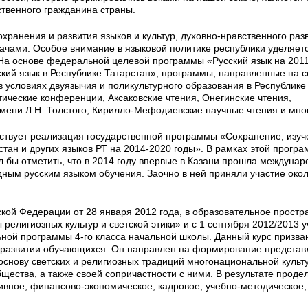
твенного гражданина страны.
хранения и развития языков и культур, духовно-нравственного раз
ачами. Особое внимание в языковой политике республики уделяет
. На основе федеральной целевой программы «Русский язык на 201
кий язык в Республике Татарстан», программы, направленные на 
в условиях двуязычия и поликультурного образования в Республике
ические конференции, Аксаковские чтения, Онегинские чтения,
мени Л.Н. Толстого, Кирилло-Мефодиевские научные чтения и мног
бствует реализация государственной программы «Сохранение, изуч
стан и других языков РТ на 2014-2020 годы». В рамках этой прогр
ел бы отметить, что в 2014 году впервые в Казани прошла междуна
дным русским языком обучения. Заочно в ней приняли участие око
кой Федерации от 28 января 2012 года, в образовательное простр
лигиозных культур и светской этики» и с 1 сентября 2012/2013 у
ьной программы 4-го класса начальной школы. Данный курс призва
и развитии обучающихся. Он направлен на формирование представ
основу светских и религиозных традиций многонациональной культ
щества, а также своей сопричастности с ними. В результате проде
вное, финансово-экономическое, кадровое, учебно-методическое,