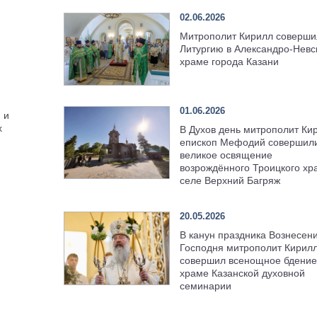
02.06.2026
Митрополит Кирилл соверши
Литургию в Александро-Невс
храме города Казани
01.06.2026
 и
х
В Духов день митрополит Ки
епископ Мефодий совершил
великое освящение
возрождённого Троицкого хр
селе Верхний Багряж
20.05.2026
В канун праздника Вознесен
Господня митрополит Кирил
совершил всенощное бдение
храме Казанской духовной
семинарии