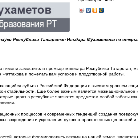
 науки Республики Татарстан Ильдара Мухаметова на откр
 от имени заместителя премьер-министра Республики Татарстан, м
а Фаттахова и пожелать вам успехов и плодотворной работы.
ивающийся субъект Российской Федерации с высоким уровнем соци
ской стабильности. Еще более важным является межнациональное 
оторые царят в республике являются предметом особой заботы как
инений.
рационных процессов и современных тенденций создания псевдоку
осы возрождения и укрепления духовно-нравственных ценностей и
ностей, которые формировались веками на нашей земле, является 