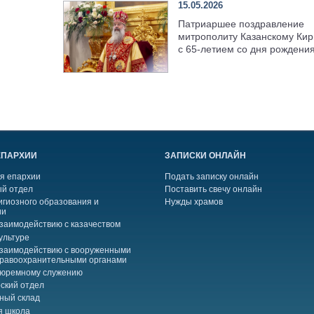
15.05.2026
Патриаршее поздравление
митрополиту Казанскому Кир
с 65-летием со дня рождени
ЕПАРХИИ
ЗАПИСКИ ОНЛАЙН
я епархии
Подать записку онлайн
й отдел
Поставить свечу онлайн
игиозного образования и
Нужды храмов
ии
взаимодействию с казачеством
ультуре
взаимодействию с вооруженными
правоохранительными органами
тюремному служению
ский отдел
ный склад
я школа