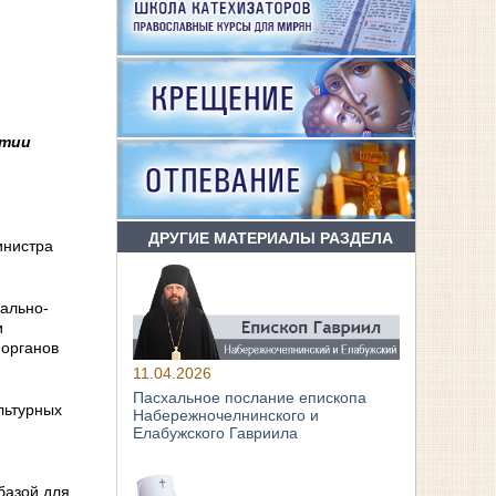
ытии
ДРУГИЕ МАТЕРИАЛЫ РАЗДЕЛА
инистра
ально-
и
 органов
11.04.2026
Пасхальное послание епископа
льтурных
Набережночелнинского и
Елабужского Гавриила
базой для