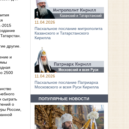
вития
ся
11.04.2026
1-2015
Пасхальное послание митрополита
создание
Казанского и Татарстанского
 Татарстан.
Кирилла
ие другие.
ение и
аммы
родная
ло 2500
11.04.2026
Пасхальное послание Патриарха
Московского и всея Руси Кирилла
анство
чебного
ПОПУЛЯРНЫЕ НОВОСТИ
н сыграть
лений о
уры России,
ланной