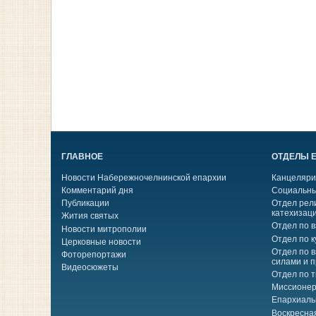
ГЛАВНОЕ
ОТДЕЛЫ 
Новости Набережночелнинской епархии
Канцеляри
Комментарий дня
Социальны
Публикации
Отдел рел
катехизац
Жития святых
Отдел по 
Новости митрополии
Отдел по к
Церковные новости
Отдел по 
Фоторепортажи
силами и 
Видеосюжеты
Отдел по 
Миссионер
Епархиаль
Воскресна