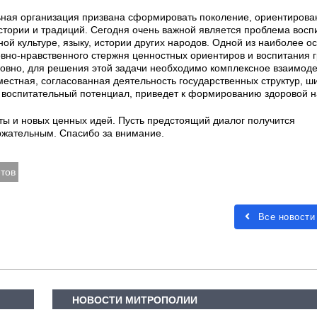
ьная организация призвана сформировать поколение, ориентирова
стории и традиций. Сегодня очень важной является проблема восп
ной культуре, языку, истории других народов. Одной из наиболее о
вно-нравственного стержня ценностных ориентиров и воспитания 
ловно, для решения этой задачи необходимо комплексное взаимод
местная, согласованная деятельность государственных структур, ш
 воспитательный потенциал, приведет к формированию здоровой н
ы и новых ценных идей. Пусть предстоящий диалог получится
ржательным. Спасибо за внимание.
тов
Все новости
НОВОСТИ МИТРОПОЛИИ