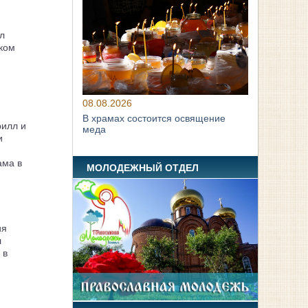
л
ком
08.08.2026
В храмах состоится освящение
рилл и
меда
и
ама в
МОЛОДЕЖНЫЙ ОТДЕЛ
ия
л
 в