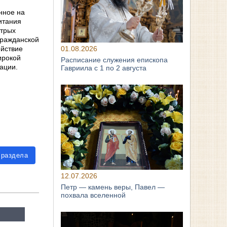
нное на
итания
стрых
гражданской
ействие
01.08.2026
ирокой
Расписание служения епископа
ации.
Гавриила с 1 по 2 августа
 раздела
12.07.2026
Петр — камень веры, Павел —
похвала вселенной