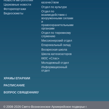
Новости митрополии
казачеством
Церковные новости
Отдел по культуре
Фоторепортажи
Отдел по
Видеосюжеты
взаимодействию с
вооруженными силами
и
правоохранительными
органами
Отдел по тюремному
служению
Миссионерский отдел
Епархиальный склад
Воскресная школа
Школа катехизаторов
КЮС «Спас»
Молодежный отдел
Информационный
отдел
ХРАМЫ ЕПАРХИИ
РАСПИСАНИЕ
ВОПРОС СВЯЩЕННИКУ
© 2008-2026 Свято-Вознесенское Архиерейское подворье г.