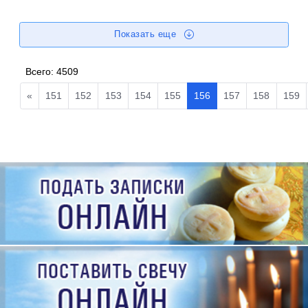
Показать еще
Всего:
4509
«
151
152
153
154
155
156
157
158
159