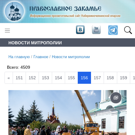
НОВОСТИ МИТРОПОЛИИ
На главную
/
Главное
/
Новости митрополии
Всего:
4509
«
151
152
153
154
155
156
157
158
159