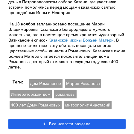
день в Петропавловском соборе Казани, где участники
встречи помолились перед мощами казанских святых
преподобных Ионы и Нектария.
На 13 ноября запланировано посещение Марии
Владимировны Казанского Богородицкого мужского
монастыря, где в настоящее время хранится чудотворный
Ватиканский список
Казанской иконы Божьей Матери
. В
прошлых столетиях в эту обитель посещали многие
царственные особы династии Романовых: Казанская икона
Божьей Матери считается покровительницей дома
Романовых, который отмечает в текущем году свое 400-
летие.
Теги:
Дом Романовых
Мария Романова
Императорский дом
романовы
400 лет Дому Романовых
митрополит Анастасий
Все новости раздела