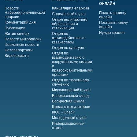
ОНЛАЙН
Новости
Канцелярия епархии
Набережночелнинской
Подать записку
Социальный отдел
епархии
онлайн
Отдел религиозного
Комментарий дня
Поставить свечу
образования и
онлайн
Публикации
катехизации
Нужды храмов
Жития святых
Отдел по
взаимодействию с
Новости митрополии
казачеством
Церковные новости
Отдел по культуре
Фоторепортажи
Отдел по
Видеосюжеты
взаимодействию с
вооруженными силами
и
правоохранительными
органами
Отдел по тюремному
служению
Миссионерский отдел
Епархиальный склад
Воскресная школа
Школа катехизаторов
КЮС «Спас»
Молодежный отдел
Информационный
отдел