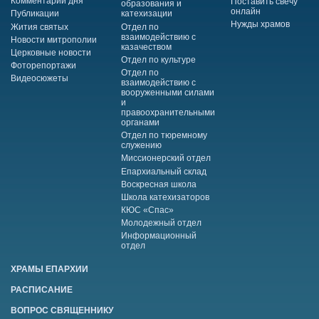
Комментарий дня
Поставить свечу
образования и
онлайн
Публикации
катехизации
Нужды храмов
Жития святых
Отдел по
взаимодействию с
Новости митрополии
казачеством
Церковные новости
Отдел по культуре
Фоторепортажи
Отдел по
Видеосюжеты
взаимодействию с
вооруженными силами
и
правоохранительными
органами
Отдел по тюремному
служению
Миссионерский отдел
Епархиальный склад
Воскресная школа
Школа катехизаторов
КЮС «Спас»
Молодежный отдел
Информационный
отдел
ХРАМЫ ЕПАРХИИ
РАСПИСАНИЕ
ВОПРОС СВЯЩЕННИКУ