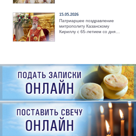
семинарии
15.05.2026
Патриаршее поздравление
митрополиту Казанскому
Кириллу с 65-летием со дня
рождения