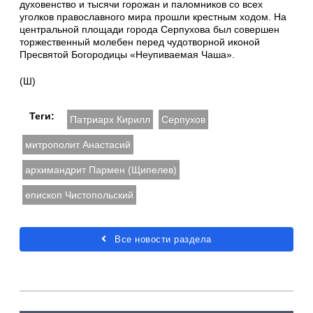
духовенство и тысячи горожан и паломников со всех
уголков православного мира прошли крестным ходом. На
центральной площади города Серпухова был совершен
торжественный молебен перед чудотворной иконой
Пресвятой Богородицы «Неупиваемая Чаша».
(Ш)
Теги:
Патриарх Кирилл
Серпухов
митрополит Анастасий
архимандрит Пармен (Щипелев)
епископ Чистопольский
Все новости раздела