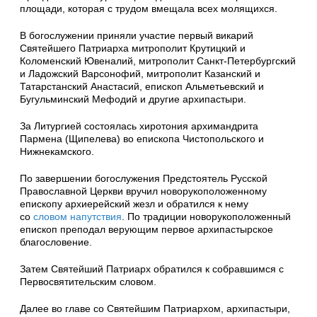
площади, которая с трудом вмещала всех молящихся.
В богослужении приняли участие первый викарий
Святейшего Патриарха митрополит Крутицкий и
Коломенский Ювеналий, митрополит Санкт-Петербургский
и Ладожский Варсонофий, митрополит Казанский и
Татарстанский Анастасий, епископ Альметьевский и
Бугульминский Мефодий и другие архипастыри.
За Литургией состоялась хиротония архимандрита
Пармена (Щипелева) во епископа Чистопольского и
Нижнекамского.
По завершении богослужения Предстоятель Русской
Православной Церкви вручил новорукоположенному
епископу архиерейский жезл и обратился к нему
со
словом напутствия
. По традиции новорукоположенный
епископ преподал верующим первое архипастырское
благословение.
Затем Святейший Патриарх обратился к собравшимся с
Первосвятительским словом.
Далее во главе со Святейшим Патриархом, архипастыри,