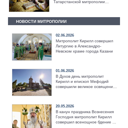
Татарстанской митрополии
сослужил Предстоятелю Русской
Церкви за Литургией в Успенском
соборе Московского Кремля
НОВОСТИ МИТРОПОЛИИ
02.06.2026
Митрополит Кирилл совершил
Литургию в Александро-
Невском храме города Казани
01.06.2026
В Духов день митрополит
Кирилл и епископ Мефодий
совершили великое освящение
возрождённого Троицкого
храма в селе Верхний Багряж
20.05.2026
В канун праздника Вознесения
Господня митрополит Кирилл
совершил всенощное бдение в
храме Казанской духовной