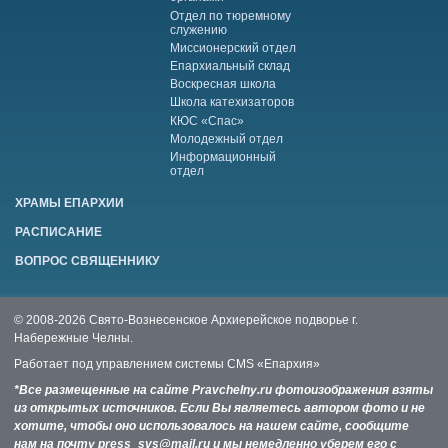
Отдел по тюремному
служению
Миссионерский отдел
Епархиальный склад
Воскресная школа
Школа катехизаторов
КЮС «Спас»
Молодежный отдел
Информационный
отдел
ХРАМЫ ЕПАРХИИ
РАСПИСАНИЕ
ВОПРОС СВЯЩЕННИКУ
© 2008-2026 Свято-Вознесенское Архиерейское подворье г.
Набережные Челны.
Работает под управлением системы
CMS «Епархия»
*Все размещенные на сайте Pravchelny.ru фотоизображения взяты
из открытых источников. Если Вы являетесь автором фото и не
хотите, чтобы оно использовалось на нашем сайте, сообщите
нам на почту press_svs@mail.ru и мы немедленно уберем его с