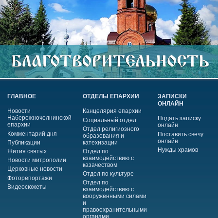
ГЛАВНОЕ
ОТДЕЛЫ ЕПАРХИИ
ЗАПИСКИ
ОНЛАЙН
Новости
Канцелярия епархии
Набережночелнинской
Подать записку
Социальный отдел
епархии
онлайн
Отдел религиозного
Комментарий дня
Поставить свечу
образования и
онлайн
Публикации
катехизации
Нужды храмов
Жития святых
Отдел по
взаимодействию с
Новости митрополии
казачеством
Церковные новости
Отдел по культуре
Фоторепортажи
Отдел по
Видеосюжеты
взаимодействию с
вооруженными силами
и
правоохранительными
органами