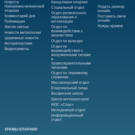
Новости
Канцелярия епархии
Набережночелнинской
Подать записку
Социальный отдел
епархии
онлайн
Отдел религиозного
Комментарий дня
Поставить свечу
образования и
онлайн
Публикации
катехизации
Нужды храмов
Жития святых
Отдел по
взаимодействию с
Новости митрополии
казачеством
Церковные новости
Отдел по культуре
Фоторепортажи
Отдел по
Видеосюжеты
взаимодействию с
вооруженными силами
и
правоохранительными
органами
Отдел по тюремному
служению
Миссионерский отдел
Епархиальный склад
Воскресная школа
Школа катехизаторов
КЮС «Спас»
Молодежный отдел
Информационный
отдел
ХРАМЫ ЕПАРХИИ