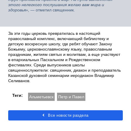
этого нелегкого послушания желаю вам мира и
здоровья»,
— отметил священник.
За эти годы церковь превратилась в настоящий
православный комплекс, включающий библиотеку и
детскую воскресную школу, где ребят обучают Закону
Божьему, церковнославянскому языку, православным
праздникам, житиям святых и молитвам, а еще участвуют
в епархиальных Пасхальном и Рождественском
фестивалях. Среди выпускников школы
священнослужители: священник, диакон и преподаватель
Казанской духовной семинарии иеродиакон Владимир
Селиванов.
Теги:
Альметьевск
Петр и Павел
Все новости раздела