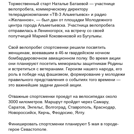
Торжественный старт Наталье Батаевой — участнице
велопробега, коммерческому директору
телерадиокомпании «ТВ-3 Альметьевск» и радио
«Желанное», — был дан от площадки Молодежного
центра города Альметьевска. Участница велопробега
отправилась в Лениногорск, на встречу со своей
попутчицей Марией Коковенковой из Бугульмы.
Свой велопробег спортсменки решили посвятить
женщинам, воевавшим в 46-м гвардейском ночном
бомбардировочном авиационном полку. Во время акции
они планируют посетить мемориалы защитникам Родины
и встретиться с ветеранами. Героизм нашего народа, его
роль в победе над фашизмом, формирование у молодежи
правильного представления о событиях того времени —
это важнейшие задачи данной акции.
Отважные спортсменки проедут на велосипедах около
3000 километров. Маршрут пройдет через Самару,
Саратов, Энгельс, Волгоград, Ставрополь, Краснодар,
Новороссийск, Керчь, Феодосию, Ялту.
Финишировать спортсменки планируют 5 мая в городе-
герое Севастополе.