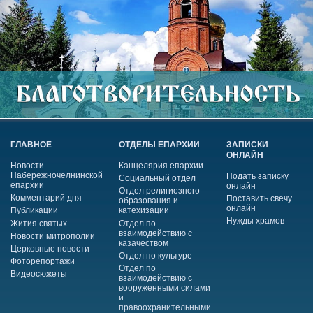
ГЛАВНОЕ
ОТДЕЛЫ ЕПАРХИИ
ЗАПИСКИ
ОНЛАЙН
Новости
Канцелярия епархии
Набережночелнинской
Подать записку
Социальный отдел
епархии
онлайн
Отдел религиозного
Комментарий дня
Поставить свечу
образования и
онлайн
Публикации
катехизации
Нужды храмов
Жития святых
Отдел по
взаимодействию с
Новости митрополии
казачеством
Церковные новости
Отдел по культуре
Фоторепортажи
Отдел по
Видеосюжеты
взаимодействию с
вооруженными силами
и
правоохранительными