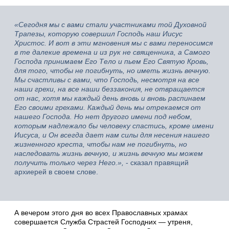
«Сегодня мы с вами стали участниками той Духовной
Трапезы, которую совершил Господь наш Иисус
Христос. И вот в эти мгновения мы с вами переносимся
в те далекие времена и из рук не священника, а Самого
Господа принимаем Его Тело и пьем Его Святую Кровь,
для того, чтобы не погибнуть, но иметь жизнь вечную.
Мы счастливы с вами, что Господь, несмотря на все
наши грехи, на все наши беззакония, не отвращается
от нас, хотя мы каждый день вновь и вновь распинаем
Его своими грехами. Каждый день мы отрекаемся от
нашего Господа. Но нет другого имени под небом,
которым надлежало бы человеку спастись, кроме имени
Иисуса, и Он всегда дает нам силы для несения нашего
жизненного креста, чтобы нам не погибнуть, но
наследовать жизнь вечную, и жизнь вечную мы можем
получить только через Него.»,
- сказал правящий
архиерей в своем слове.
А вечером этого дня во всех Православных храмах
совершается Служба Страстей Господних — утреня,