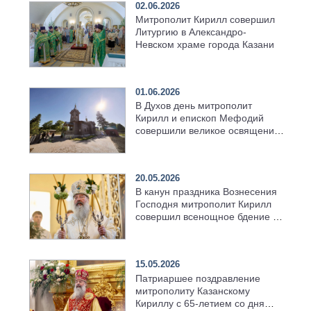
02.06.2026
Митрополит Кирилл совершил
Литургию в Александро-
Невском храме города Казани
01.06.2026
В Духов день митрополит
Кирилл и епископ Мефодий
совершили великое освящение
возрождённого Троицкого
храма в селе Верхний Багряж
20.05.2026
В канун праздника Вознесения
Господня митрополит Кирилл
совершил всенощное бдение в
храме Казанской духовной
семинарии
15.05.2026
Патриаршее поздравление
митрополиту Казанскому
Кириллу с 65-летием со дня