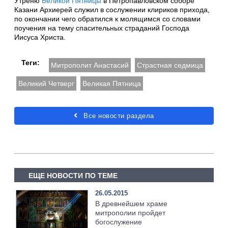
Утреню
Великой Пятницы
в Петропавловском соборе
Казани Архиерей служил в сослужении клириков прихода,
по окончании чего обратился к молящимся со словами
поучения на тему спасительных страданий Господа
Иисуса Христа.
Теги:
Митрополит Анастасий
Страстная седмица
Великий Четверг
Великая Пятница
Все новости раздела
ЕЩЕ НОВОСТИ ПО ТЕМЕ
26.05.2015
В древнейшем храме
митрополии пройдет
богослужение