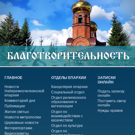
ГЛАВНОЕ
ОТДЕЛЫ ЕПАРХИИ
ЗАПИСКИ
ОНЛАЙН
Новости
Канцелярия епархии
Набережночелнинской
Подать записку
Социальный отдел
епархии
онлайн
Отдел религиозного
Комментарий дня
Поставить свечу
образования и
онлайн
Публикации
катехизации
Нужды храмов
Жития святых
Отдел по
взаимодействию с
Новости митрополии
казачеством
Церковные новости
Отдел по культуре
Фоторепортажи
Отдел по
Видеосюжеты