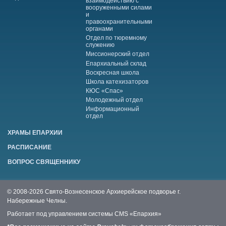
взаимодействию с
вооруженными силами
и
правоохранительными
органами
Отдел по тюремному
служению
Миссионерский отдел
Епархиальный склад
Воскресная школа
Школа катехизаторов
КЮС «Спас»
Молодежный отдел
Информационный
отдел
ХРАМЫ ЕПАРХИИ
РАСПИСАНИЕ
ВОПРОС СВЯЩЕННИКУ
© 2008-2026 Свято-Вознесенское Архиерейское подворье г.
Набережные Челны.
Работает под управлением системы
CMS «Епархия»