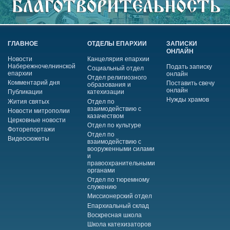
ГЛАВНОЕ
ОТДЕЛЫ ЕПАРХИИ
ЗАПИСКИ
ОНЛАЙН
Новости
Канцелярия епархии
Набережночелнинской
Подать записку
Социальный отдел
епархии
онлайн
Отдел религиозного
Комментарий дня
Поставить свечу
образования и
онлайн
Публикации
катехизации
Нужды храмов
Жития святых
Отдел по
взаимодействию с
Новости митрополии
казачеством
Церковные новости
Отдел по культуре
Фоторепортажи
Отдел по
Видеосюжеты
взаимодействию с
вооруженными силами
и
правоохранительными
органами
Отдел по тюремному
служению
Миссионерский отдел
Епархиальный склад
Воскресная школа
Школа катехизаторов