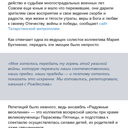
действо и судьбам многострадальных военных лет.
Совсем еще юные и мало что пережившие, они дарили
зрителям свое восприятие и свое видение скорби и
радости, мук жизни и тягости утраты, веры в Бога и любви
к своему Отечеству, войны и победы, сообщает
сайт
Татарстанской митрополии
.
Как отмечает одна из ведущих солисток коллектива Мария
Бухтиенко, передать эти эмоции было непросто:
«Мне хотелось передать ту горечь этой ужасной
войны, которую пережили наши соотечественники,
наши предки, наши прадеды — и поэтому хотелось
показать это искренне. Мы готовились, репетировали,
начиная с Рождества».
Репетиций было немного, ведь ансамбль «Радужные
веселинки» — это коллектив воскресной школы при храме
великомученицы Параскевы Пятницы, и подготовка к
спектаклю осуществлялась силами детей, их родителей и
даже священников.