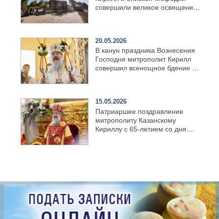
совершили великое освящение
возрождённого Троицкого
храма в селе Верхний Багряж
20.05.2026
В канун праздника Вознесения
Господня митрополит Кирилл
совершил всенощное бдение в
храме Казанской духовной
семинарии
15.05.2026
Патриаршее поздравление
митрополиту Казанскому
Кириллу с 65-летием со дня
рождения