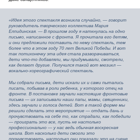
«Идея этого спектакля возникла случайно, — говорит
руководитель творческого коллектива Мария
Елпидинская. — В прошлом году я наткнулась на одно
письмо, написанное с фронта. Я прочитала его детям,
и они предложили поставить по нему спектакль, тем
более что в этом году 70 лет Великой Победы. И вот
так потихонечку эта идея стала разворачиваться,
дети что-то добавляли, мы придумывали, смотрели,
как делают другие. Получился такой вот мюзикл —
вокально-хореографический спектакль.
Мы собрали письма, дети искали их и сами пытались
писать, побывав в роли ребенка, у которого отец на
фронте. В постановке звучали настоящие фронтовые
письма — их записывали наши папы, мамы, священники,
здесь звучали и голоса детей. Вот в такой форме мы
решили сделать это мероприятие — отдать дань и
прочувствовать на себе то, как страдали, как победили
— проиграть это все, пусть не настолько
профессионально — у нас ведь обычная воскресная
школа. Вот насколько дети смогли это
прочувствовать, настолько они показали это на сцене.