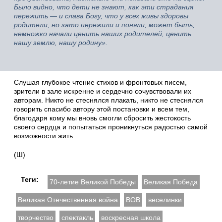
Было видно, что дети не знают, как эти страдания
пережить — и слава Богу, что у всех живы здоровы
родители, но зато пережили и поняли, может быть,
немножко начали ценить наших родителей, ценить
нашу землю, нашу родину».
Слушая глубокое чтение стихов и фронтовых писем,
зрители в зале искренне и сердечно сочувствовали их
авторам. Никто не стеснялся плакать, никто не стеснялся
говорить спасибо автору этой постановки и всем тем,
благодаря кому мы вновь смогли сбросить жестокость
своего сердца и попытаться проникнуться радостью самой
возможности жить.
(Ш)
Теги:
70-летие Великой Победы
Великая Победа
Великая Отечественная война
ВОВ
веселинки
творчество
спектакль
воскресная школа