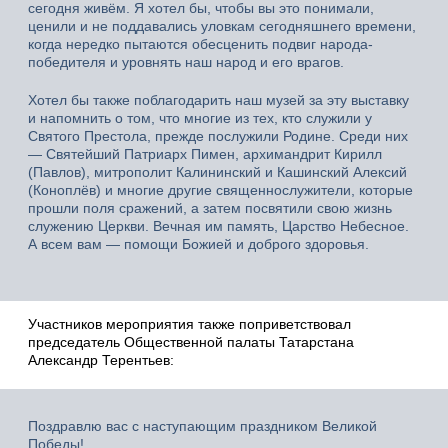
сегодня живём. Я хотел бы, чтобы вы это понимали,
ценили и не поддавались уловкам сегодняшнего времени,
когда нередко пытаются обесценить подвиг народа-
победителя и уровнять наш народ и его врагов.
Хотел бы также поблагодарить наш музей за эту выставку
и напомнить о том, что многие из тех, кто служили у
Святого Престола, прежде послужили Родине. Среди них
— Святейший Патриарх Пимен, архимандрит Кирилл
(Павлов), митрополит Калининский и Кашинский Алексий
(Коноплёв) и многие другие священнослужители, которые
прошли поля сражений, а затем посвятили свою жизнь
служению Церкви. Вечная им память, Царство Небесное.
А всем вам — помощи Божией и доброго здоровья.
Участников мероприятия также поприветствовал
председатель Общественной палаты Татарстана
Александр Терентьев:
Поздравлю вас с наступающим праздником Великой
Победы!