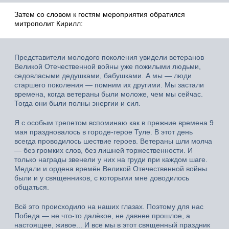
Затем со словом к гостям мероприятия обратился
митрополит Кирилл:
Представители молодого поколения увидели ветеранов
Великой Отечественной войны уже пожилыми людьми,
седовласыми дедушками, бабушками. А мы — люди
старшего поколения — помним их другими. Мы застали
времена, когда ветераны были моложе, чем мы сейчас.
Тогда они были полны энергии и сил.
Я с особым трепетом вспоминаю как в прежние времена 9
мая праздновалось в городе-герое Туле. В этот день
всегда проводилось шествие героев. Ветераны шли молча
— без громких слов, без лишней торжественности. И
только награды звенели у них на груди при каждом шаге.
Медали и ордена времён Великой Отечественной войны
были и у священников, с которыми мне доводилось
общаться.
Всё это происходило на наших глазах. Поэтому для нас
Победа — не что-то далёкое, не давнее прошлое, а
настоящее, живое... И все мы в этот священный праздник