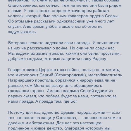
благоговением, как сейчас. Тем не менее они были рядом
с нами. У нас в школе сторожем-кочегаром работал
человек, который был полным кавалером ордена Славы.
Об этом мне рассказали одноклассники уже много лет
спустя. А во время учёбы в школе мы об этом не
задумывались.
Ветераны нечасто надевали свои награды. И почти никто
из них не рассказывал о войне. Но они жили среди нас.
Мы видели их жизнь и знали, какими они были: простыми,
добрыми людьми, которые защитили нашу Родину.
Говоря о жизни Церкви в годы войны, нельзя не отметить,
что митрополит Сергий (Страгородский), местоблюститель
Патриаршего престола, обратился к народу едва ли не
раньше, чем Молотов выступил с обращением к
гражданам страны. Именно владыка Сергий одним из
первых сказал, что победа будет за нами, потому что за
нами правда. А правда там, где Бог.
Поэтому для нас единство Церкви, народа, армии — всех
тех, кто встал на защиту Отечества, — не является чем-то
далёким и абстрактным. Для нас это настоящее,
подлинное и живое действо, благодаря которому мы