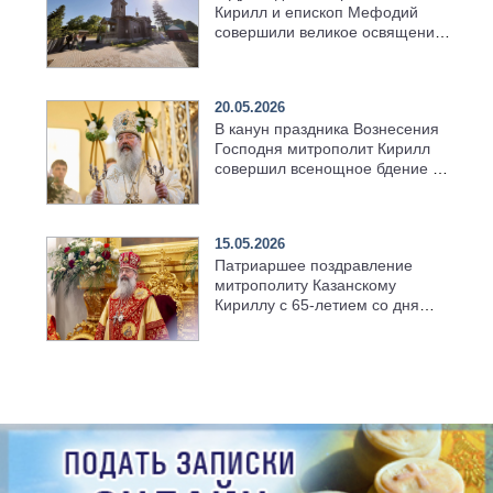
Кирилл и епископ Мефодий
совершили великое освящение
возрождённого Троицкого
храма в селе Верхний Багряж
20.05.2026
В канун праздника Вознесения
Господня митрополит Кирилл
совершил всенощное бдение в
храме Казанской духовной
семинарии
15.05.2026
Патриаршее поздравление
митрополиту Казанскому
Кириллу с 65-летием со дня
рождения