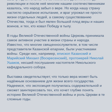
революции и после неё многим нашим соотечественникам
казалось, что народ забыл о вере. Но когда нашу страну
настигло серьёзное испытание, и враг угрожал не просто
жизни отдельных людей, а самому существованию
Отечества, тогда и был явлен большой плод веры и наших
воинов, и тех, кто ковал Победу в тылу.
В годы Великой Отечественной войны Церковь принимала
самое активное участие в жизни страны и народа.
Известно, что многие священнослужители, в том числе
представители Казанской епархии, были участниками
войны. Среди них, например,
епископ Казанский и
Марийский Михаил (Воскресенский)
,
протоиерей Николай
Ушаков
, несший послушание настоятеля Никольского
кафедрального собора.
Выставка свидетельствует, что только вера может быть
надёжным основанием для жизни всего государства.
Надеемся, что экспозиция получилась содержательной и
сможет заинтересовать тех, кто хочет глубже понять
историю Великой Отечественной войны и роль Церкви в те
сложные годы.