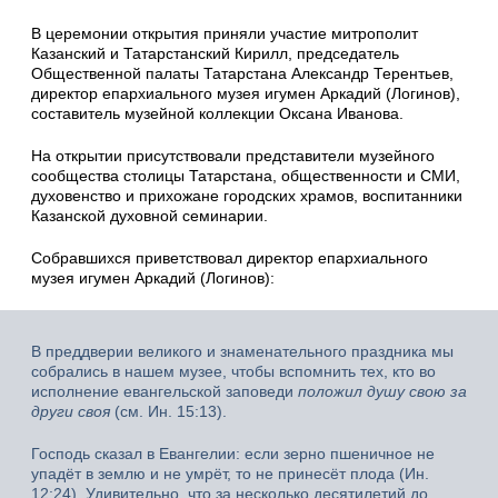
В церемонии открытия приняли участие митрополит
Казанский и Татарстанский Кирилл, председатель
Общественной палаты Татарстана Александр Терентьев,
директор епархиального музея игумен Аркадий (Логинов),
составитель музейной коллекции Оксана Иванова.
На открытии присутствовали представители музейного
сообщества столицы Татарстана, общественности и СМИ,
духовенство и прихожане городских храмов, воспитанники
Казанской духовной семинарии.
Собравшихся приветствовал директор епархиального
музея игумен Аркадий (Логинов):
В преддверии великого и знаменательного праздника мы
собрались в нашем музее, чтобы вспомнить тех, кто во
исполнение евангельской заповеди
положил душу свою за
други своя
(см. Ин. 15:13).
Господь сказал в Евангелии: если зерно пшеничное не
упадёт в землю и не умрёт, то не принесёт плода (Ин.
12:24). Удивительно, что за несколько десятилетий до