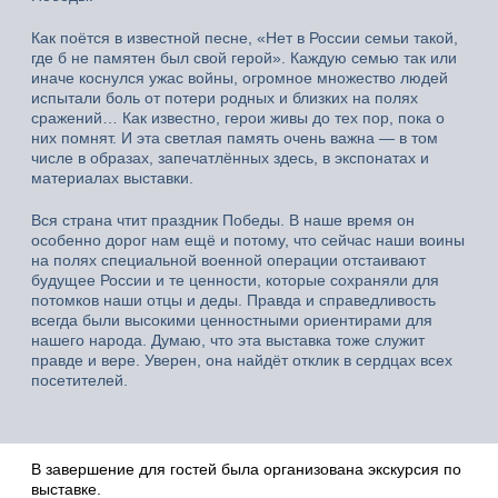
Как поётся в известной песне, «Нет в России семьи такой,
где б не памятен был свой герой». Каждую семью так или
иначе коснулся ужас войны, огромное множество людей
испытали боль от потери родных и близких на полях
сражений… Как известно, герои живы до тех пор, пока о
них помнят. И эта светлая память очень важна — в том
числе в образах, запечатлённых здесь, в экспонатах и
материалах выставки.
Вся страна чтит праздник Победы. В наше время он
особенно дорог нам ещё и потому, что сейчас наши воины
на полях специальной военной операции отстаивают
будущее России и те ценности, которые сохраняли для
потомков наши отцы и деды. Правда и справедливость
всегда были высокими ценностными ориентирами для
нашего народа. Думаю, что эта выставка тоже служит
правде и вере. Уверен, она найдёт отклик в сердцах всех
посетителей.
В завершение для гостей была организована экскурсия по
выставке.