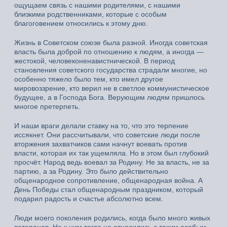
ощущаем связь с нашими родителями, с нашими
близкими родственниками, которые с особым
благоговением относились к этому дню.
Жизнь в Советском союзе была разной. Иногда советская
власть была доброй по отношению к людям, а иногда —
жестокой, человеконенавистнической. В период
становления советского государства страдали многие, но
особенно тяжело было тем, кто имел другое
мировоззрение, кто верил не в светлое коммунистическое
будущее, а в Господа Бога. Верующим людям пришлось
многое претерпеть.
И наши враги делали ставку на то, что это терпение
иссякнет. Они рассчитывали, что советские люди после
вторжения захватчиков сами начнут воевать против
власти, которая их так ущемляла. Но в этом был глубокий
просчёт. Народ ведь воевал за Родину. Не за власть, не за
партию, а за Родину. Это было действительно
общенародное сопротивление, общенародная война. А
День Победы стал общенародным праздником, который
подарил радость и счастье абсолютно всем.
Люди моего поколения родились, когда было много живых
ветеранов. Но к ним тогда не относились с таким особым