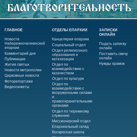
ГЛАВНОЕ
ОТДЕЛЫ ЕПАРХИИ
ЗАПИСКИ
ОНЛАЙН
Новости
Канцелярия епархии
Набережночелнинской
Подать записку
Социальный отдел
епархии
онлайн
Отдел религиозного
Комментарий дня
Поставить свечу
образования и
онлайн
Публикации
катехизации
Нужды храмов
Жития святых
Отдел по
взаимодействию с
Новости митрополии
казачеством
Церковные новости
Отдел по культуре
Фоторепортажи
Отдел по
Видеосюжеты
взаимодействию с
вооруженными силами
и
правоохранительными
органами
Отдел по тюремному
служению
Миссионерский отдел
Епархиальный склад
Воскресная школа