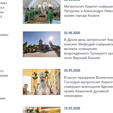
оказ
Митрополит Кирилл соверши
ь»,
Литургию в Александро-Невс
еры
храме города Казани
у)
01.06.2026
храмы
В Духов день митрополит Ки
епископ Мефодий совершил
великое освящение
возрождённого Троицкого хр
селе Верхний Багряж
20.05.2026
го
фиме
В канун праздника Вознесен
Господня митрополит Кирил
совершил всенощное бдение
храме Казанской духовной
семинарии
мки
15.05.2026