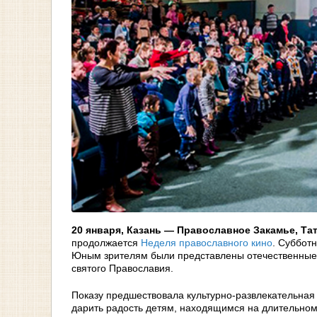
20 января, Казань — Православное Закамье, Та
продолжается
Неделя православного кино
. Суббот
Юным зрителям были представлены отечественные
святого Православия.
Показу предшествовала культурно-развлекательная
дарить радость детям, находящимся на длительно