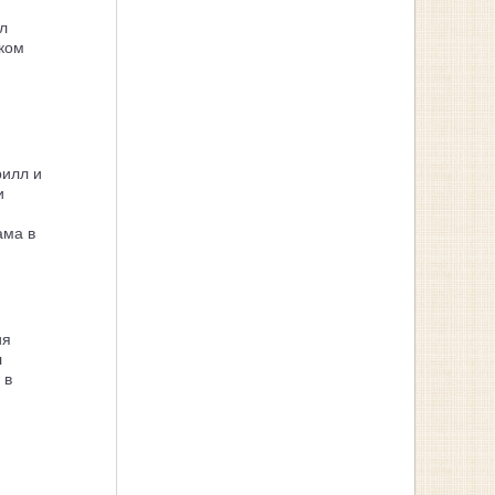
л
ком
рилл и
и
ама в
ия
л
 в