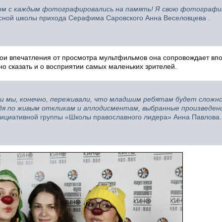
том с каждым фотографировались на память! Я свою фотографи
сной школы прихода Серафима Саровского Анна Веселовцева .
вои впечатления от просмотра мультфильмов она сопровождает вп
о сказать и о восприятии самых маленьких зрителей.
 и мы, конечно, переживали, что младшим ребятам будет сложн
удя по живым откликам и аплодисментам, выбранные произведен
ициативной группы «Школы православного лидера» Анна Павлова.