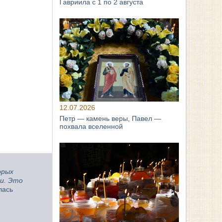
Гавриила с 1 по 2 августа
12.07.2026
Петр — камень веры, Павел —
похвала вселенной
орых
ти. Это
лась