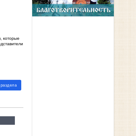
, которые
едставители
 раздела