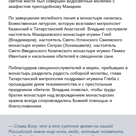
святом месте был совершен водосвятный молебен с
акафистом преподобному Макарию.
По завершении молебного пения в монастыре началась
Божественная литургия, которую возглавил митрополит
Казанский и Татарстанский Анастасий. Владыке сослужили
настоятель Макарьевского монастыря игумен Глеб
(Владимиров), настоятель Свято-Успенского Свияжского
монастыря игумен Силуан (Хохиашвили), настоятель
Свято-Введенского Кизического монастыря игумен Пимен
Ивентьев и насельники обителей в священном сане.
Поблагодарив священнослужителей и мирян, прибывших в
монастырь разделить радость соборной молитвы, глава
Татарстанской митрополии поздравил игумена Глеба с
прошедшим днем тезоименитства и с престольным
праздником обители. Владыка пожелал, чтобы труды
братии монастыря над возрождением монастырских
храмов всегда сопровождались Божией помощью и
благословением.
— Слава Богу, что в это суетное время на нашей
Российской земле еще есть люди, готовые посвятить