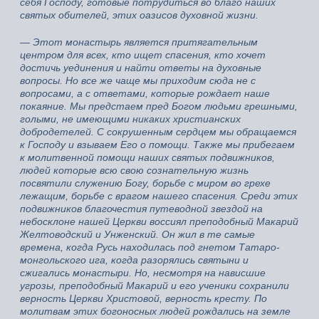
себя Господу, готовые потрудиться во благо наших
святых обителей, этих оазисов духовной жизни.
— Этот монастырь является притягательным
центром для всех, кто ищет спасения, кто хочет
достичь уединения и найти ответы на духовные
вопросы. Но все же чаще мы приходим сюда не с
вопросами, а с ответами, которые рождает наше
покаяние. Мы предстаем пред Богом людьми грешными,
голыми, не имеющими никаких христианских
добродетелей. С сокрушенным сердцем мы обращаемся
к Господу и взываем Его о помощи. Также мы прибегаем
к молитвенной помощи наших святых подвижников,
людей которые всю свою сознательную жизнь
посвятили служению Богу, борьбе с миром во грехе
лежащим, борьбе с врагом нашего спасения. Среди этих
подвижников благочестия путеводной звездой на
небосклоне нашей Церкви воссиял преподобный Макарий
Желтоводский и Унженский. Он жил в те самые
времена, когда Русь находилась под гнетом Татаро-
монгольского ига, когда разорялись святыни и
сжигались монастыри. Но, несмотря на нависшие
угрозы, преподобный Макарий и его ученики сохранили
верность Церкви Христовой, верность кресту. По
молитвам этих богоносных людей рождались на земле