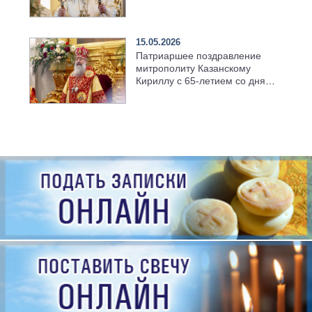
храме Казанской духовной
семинарии
15.05.2026
Патриаршее поздравление
митрополиту Казанскому
Кириллу с 65-летием со дня
рождения