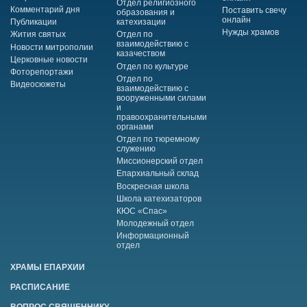
Отдел религиозного
Комментарий дня
Поставить свечу
образования и
онлайн
Публикации
катехизации
Нужды храмов
Жития святых
Отдел по
взаимодействию с
Новости митрополии
казачеством
Церковные новости
Отдел по культуре
Фоторепортажи
Отдел по
Видеосюжеты
взаимодействию с
вооруженными силами
и
правоохранительными
органами
Отдел по тюремному
служению
Миссионерский отдел
Епархиальный склад
Воскресная школа
Школа катехизаторов
КЮС «Спас»
Молодежный отдел
Информационный
отдел
ХРАМЫ ЕПАРХИИ
РАСПИСАНИЕ