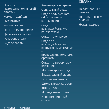
ОНЛАЙН
Новости
Канцелярия епархии
Набережночелнинской
Подать записку
Социальный отдел
епархии
онлайн
Отдел религиозного
Комментарий дня
Поставить свечу
образования и
онлайн
Публикации
катехизации
Нужды храмов
Жития святых
Отдел по
взаимодействию с
Новости митрополии
казачеством
Церковные новости
Отдел по культуре
Фоторепортажи
Отдел по
Видеосюжеты
взаимодействию с
вооруженными силами
и
правоохранительными
органами
Отдел по тюремному
служению
Миссионерский отдел
Епархиальный склад
Воскресная школа
Школа катехизаторов
КЮС «Спас»
Молодежный отдел
Информационный
отдел
ХРАМЫ ЕПАРХИИ