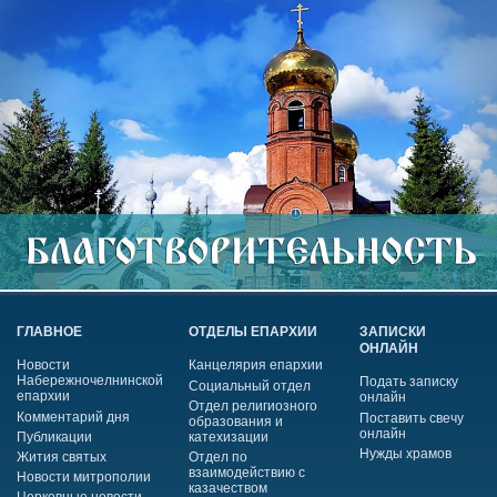
ГЛАВНОЕ
ОТДЕЛЫ ЕПАРХИИ
ЗАПИСКИ
ОНЛАЙН
Новости
Канцелярия епархии
Набережночелнинской
Подать записку
Социальный отдел
епархии
онлайн
Отдел религиозного
Комментарий дня
Поставить свечу
образования и
онлайн
Публикации
катехизации
Нужды храмов
Жития святых
Отдел по
взаимодействию с
Новости митрополии
казачеством