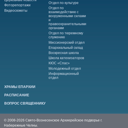
Церковные новости
Отдел по культуре
Фоторепортажи
Отдел по
Видеосюжеты
взаимодействию с
вооруженными силами
и
правоохранительными
органами
Отдел по тюремному
служению
Миссионерский отдел
Епархиальный склад
Воскресная школа
Школа катехизаторов
КЮС «Спас»
Молодежный отдел
Информационный
отдел
ХРАМЫ ЕПАРХИИ
РАСПИСАНИЕ
ВОПРОС СВЯЩЕННИКУ
© 2008-2026 Свято-Вознесенское Архиерейское подворье г.
Набережные Челны.