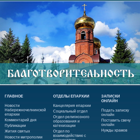
ГЛАВНОЕ
ОТДЕЛЫ ЕПАРХИИ
ЗАПИСКИ
ОНЛАЙН
Новости
Канцелярия епархии
Набережночелнинской
Подать записку
Социальный отдел
епархии
онлайн
Отдел религиозного
Комментарий дня
Поставить свечу
образования и
онлайн
Публикации
катехизации
Нужды храмов
Жития святых
Отдел по
взаимодействию с
Новости митрополии