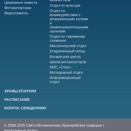
казачеством
Церковные новости
Отдел по культуре
Фоторепортажи
Отдел по
Видеосюжеты
взаимодействию с
вооруженными силами
и
правоохранительными
органами
Отдел по тюремному
служению
Миссионерский отдел
Епархиальный склад
Воскресная школа
Школа катехизаторов
КЮС «Спас»
Молодежный отдел
Информационный
отдел
ХРАМЫ ЕПАРХИИ
РАСПИСАНИЕ
ВОПРОС СВЯЩЕННИКУ
© 2008-2026 Свято-Вознесенское Архиерейское подворье г.
Набережные Челны.