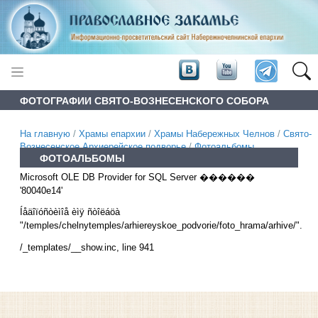
ФОТОГРАФИИ СВЯТО-ВОЗНЕСЕНСКОГО СОБОРА
На главную
/
Храмы епархии
/
Храмы Набережных Челнов
/
Свято-
Вознесенское Архиерейское подворье
/
Фотоальбомы
ФОТОАЛЬБОМЫ
Microsoft OLE DB Provider for SQL Server
������
'80040e14'
Íåäîïóñòèìîå èìÿ ñòîëáöà
"/temples/chelnytemples/arhiereyskoe_podvorie/foto_hrama/arhive/".
/_templates/__show.inc
, line 941