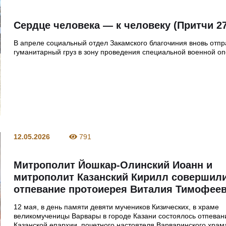
Сердце человека — к человеку (Притчи 27
В апреле социальный отдел Закамского благочиния вновь отп
гуманитарный груз в зону проведения специальной военной о
12.05.2026
791
Митрополит Йошкар-Олинский Иоанн и
митрополит Казанский Кирилл совершил
отпевание протоиерея Виталия Тимофее
12 мая, в день памяти девяти мучеников Кизических, в храме
великомученицы Варвары в городе Казани состоялось отпеван
Казанской епархии, почетного настоятеля Варваринского храм