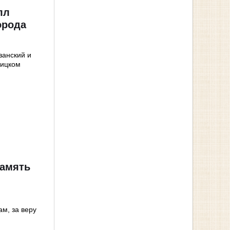
лл
орода
занский и
оицком
память
м, за веру