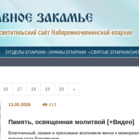
ОТДЕЛЫ ЕПАРХИИ
ХРАМЫ ЕПАРХИИ
СВЯТЫЕ ЕПАРХИИ
ЗА
16
17
18
19
20
»
13.05.2026
413
Память, освященная молитвой [+Видео]
Благочинный, казаки и прихожане возложили венок к мемориа
воинов села Боровецкое