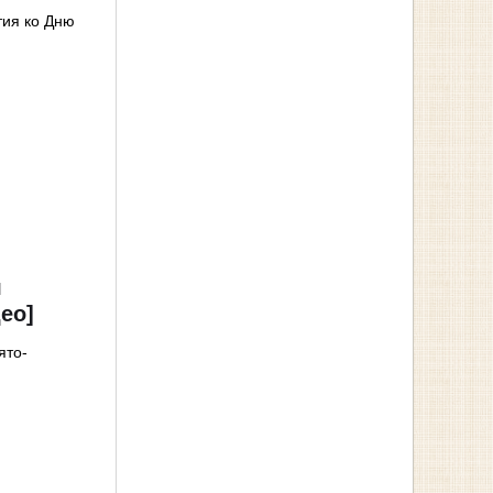
ия ко Дню
я
ео]
ято-