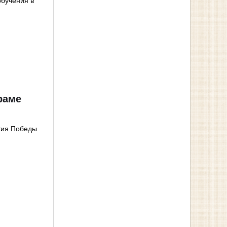
обучения в
раме
етия Победы