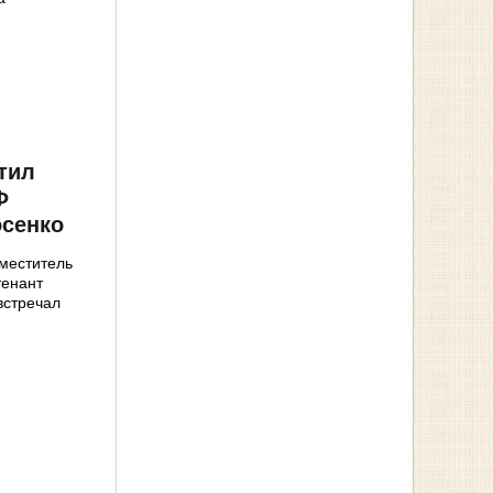
тил
Ф
осенко
аместитель
тенант
встречал