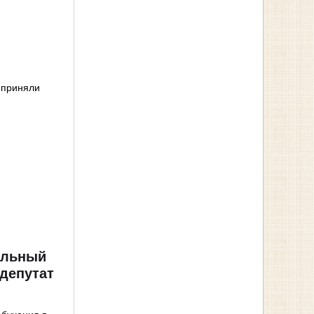
 приняли
альный
депутат