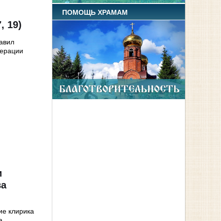
ПОМОЩЬ ХРАМАМ
, 19)
равил
перации
и
ва
ие клирика
а