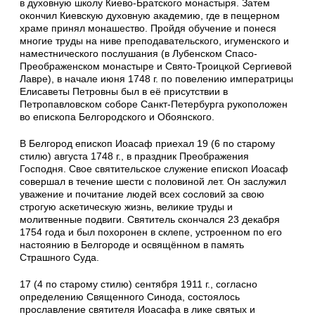
в духовную школу Киево-Братского монастыря. Затем
окончил Киевскую духовную академию, где в пещерном
храме принял монашество. Пройдя обучение и понеся
многие труды на ниве преподавательского, игуменского и
наместнического послушания (в Лубенском Спасо-
Преображенском монастыре и Свято-Троицкой Сергиевой
Лавре), в начале июня 1748 г. по повелению императрицы
Елисаветы Петровны был в её присутствии в
Петропавловском соборе Санкт-Петербурга рукоположен
во епископа Белгородского и Обоянского.
В Белгород епископ Иоасаф приехал 19 (6 по старому
стилю) августа 1748 г., в праздник Преображения
Господня. Свое святительское служение епископ Иоасаф
совершал в течение шести с половиной лет. Он заслужил
уважение и почитание людей всех сословий за свою
строгую аскетическую жизнь, великие труды и
молитвенные подвиги. Святитель скончался 23 декабря
1754 года и был похоронен в склепе, устроенном по его
настоянию в Белгороде и освящённом в память
Страшного Суда.
17 (4 по старому стилю) сентября 1911 г., согласно
определению Священного Синода, состоялось
прославление святителя Иоасафа в лике святых и