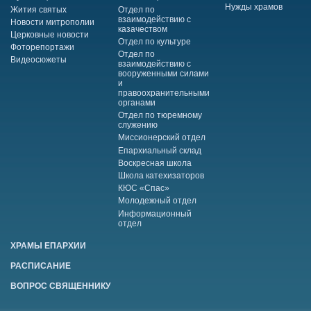
Нужды храмов
Жития святых
Отдел по
взаимодействию с
Новости митрополии
казачеством
Церковные новости
Отдел по культуре
Фоторепортажи
Отдел по
Видеосюжеты
взаимодействию с
вооруженными силами
и
правоохранительными
органами
Отдел по тюремному
служению
Миссионерский отдел
Епархиальный склад
Воскресная школа
Школа катехизаторов
КЮС «Спас»
Молодежный отдел
Информационный
отдел
ХРАМЫ ЕПАРХИИ
РАСПИСАНИЕ
ВОПРОС СВЯЩЕННИКУ