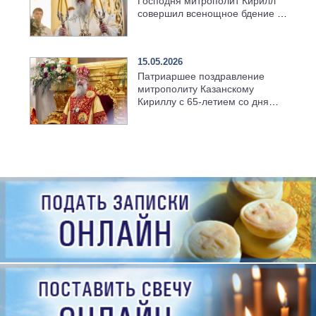
Господня митрополит Кирилл
совершил всенощное бдение в
храме Казанской духовной
семинарии
15.05.2026
Патриаршее поздравление
митрополиту Казанскому
Кириллу с 65-летием со дня
рождения