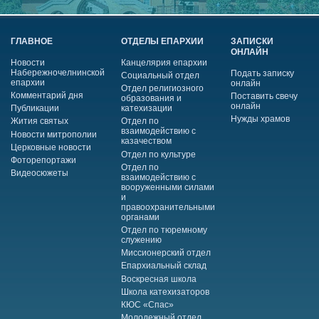
ГЛАВНОЕ
ОТДЕЛЫ ЕПАРХИИ
ЗАПИСКИ
ОНЛАЙН
Новости
Канцелярия епархии
Набережночелнинской
Подать записку
Социальный отдел
епархии
онлайн
Отдел религиозного
Комментарий дня
Поставить свечу
образования и
онлайн
Публикации
катехизации
Нужды храмов
Жития святых
Отдел по
взаимодействию с
Новости митрополии
казачеством
Церковные новости
Отдел по культуре
Фоторепортажи
Отдел по
Видеосюжеты
взаимодействию с
вооруженными силами
и
правоохранительными
органами
Отдел по тюремному
служению
Миссионерский отдел
Епархиальный склад
Воскресная школа
Школа катехизаторов
КЮС «Спас»
Молодежный отдел