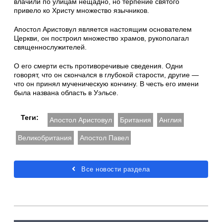
влачили по улицам нещадно, но терпение святого
привело ко Христу множество язычников.
Апостол Аристовул является настоящим основателем
Церкви, он построил множество храмов, рукополагал
священнослужителей.
О его смерти есть противоречивые сведения. Одни
говорят, что он скончался в глубокой старости, другие —
что он принял мученическую кончину. В честь его имени
была названа область в Уэльсе.
Теги:
Апостол Аристовул
Британия
Англия
Великобритания
Апостол Павел
Все новости раздела